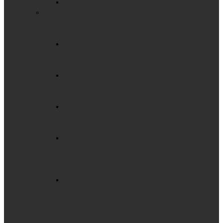
Флипчарт с планками
СТЕНДЫ
Мобильные
стенды
Стенд
демонстрационный
секционный
Стенд
демонстрационный
текстильный
Стенд
модерационный
мобильный
Стенд
модерационный
складной
мобильный
Стенд-Мерс
3-
секционный
Доска - ВИТРИНА
Настенные стенды