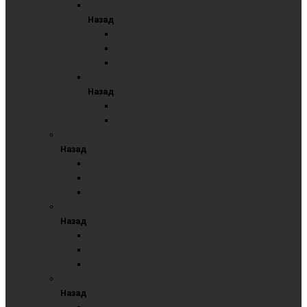
Пробковые
Назад
Пробковые доски
Пробковые доски с перфорацией
Пробковые комбинированные доски
Текстильные
Назад
Текстильные доски серые
Текстильные доски синие
ДВУХЭЛЕМЕНТНЫЕ ДОСКИ
Назад
Двухэлементные комбинированные
Двухэлементные маркерные
Двухэлементные меловые
ТРЕХЭЛЕМЕНТНЫЕ ДОСКИ
Назад
Трехэлементные комбинированные
Трехэлементные маркерные
Трехэлементные школьные для мела
ПЯТИЭЛЕМЕНТНЫЕ ДОСКИ
Назад