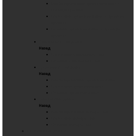
Комбинированные трёхэлементные в
Премиум профиле
Маркерные трёхэлементные в Премиум
профиле
Меловые трёхэлементные в Премиум
профиле
Одноэлементная доска
Назад
Маркерные одноэлементные
Меловые одноэлементные
Трехэлементная доска
Назад
Комбинированные трехэлементные
Маркерные трехэлементные
Меловые трёхэлементные
Поворотные доски
Назад
Комбинированные поворотные
Маркерные поворотные
Меловые поворотные
СТЕКЛЯННЫЕ ДОСКИ