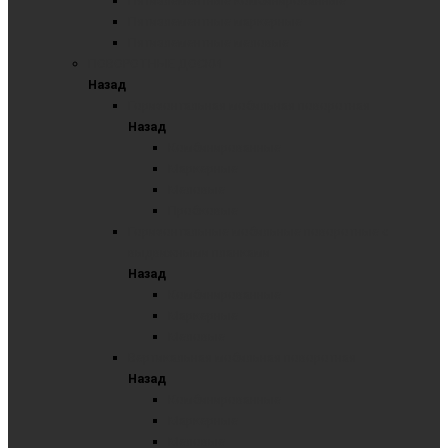
Пятиэлементные комбинированные
Пятиэлементные маркерные
Пятиэлементные меловые
ПОВОРОТНЫЕ ДОСКИ
Назад
Горизонтальная мобильная поворотная
Назад
Комбинированные
Маркерные
Меловые
Пробковые
Горизонтальные мобильные поворотные с
выдвижными планками
Назад
Комбинированные
Маркерные
Меловые
Вертикальная мобильная поворотная
Назад
Комбинированные
Маркерные
Меловые