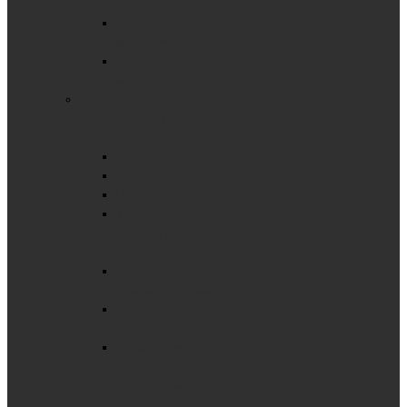
комбинированные
Раздвижные доски
маркерные
Раздвижные доски
меловые
ШКОЛЬНЫЕ ДОСКИ
ОДНОЭЛЕМЕНТНЫЕ
ДОСКИ
Маркерные
Меловые
Пробковые
Текстильные
ДВУХЭЛЕМЕНТНЫЕ
ДОСКИ
Двухэлементные
комбинированные
Двухэлементные
маркерные
Двухэлементные
меловые
ТРЕХЭЛЕМЕНТНЫЕ
ДОСКИ