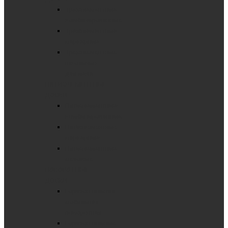
Трехэлементные
комбинированные
Трехэлементные
маркерные
Трехэлементные
школьные
для мела
ПЯТИЭЛЕМЕНТНЫЕ
ДОСКИ
Пятиэлементные
комбинированные
Пятиэлементные
маркерные
Пятиэлементные
меловые
ПОВОРОТНЫЕ
ДОСКИ
Горизонтальная
мобильная
поворотная
Горизонтальные