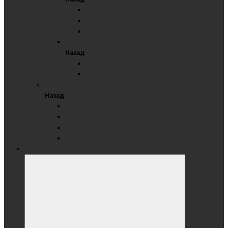
Пробковые доски
Пробковые доски с перфорацией
Пробковые комбинированные доски
Текстильные
Назад
Текстильные доски серые
Текстильные доски синие
ФЛИПЧАРТЫ
Назад
На роликах
На треноге
С вертикальной осью вращения
Флипчарт с планками
МЕТАЛЛОКЕРАМИКА