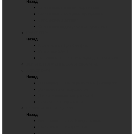
Назад
Стеклянные магнитно-маркерные
Стеклянные маркерные прозрачные
Стеклянный флипчарт
Стеклянная видео доска с подсветкой
КАРТОТЕКА
Назад
Картотека от 2 до 6 метров
Картотека КАНЦ
Дополнительные аксессуары для картотеки
ДЕМОНСТРАЦИОННОЕ ОБОРУДОВАНИЕ
АКСЕССУАРЫ
Назад
Для маркерных поверхностей и флипчартов
Для меловых поверхностей
Для Стеклянных поверхностей
Чертежные инструменты
РАЗЛИНОВАННЫЕ ДОСКИ
Назад
Разлинованные комбинированные
Разлинованные маркерные
Разлинованные меловые