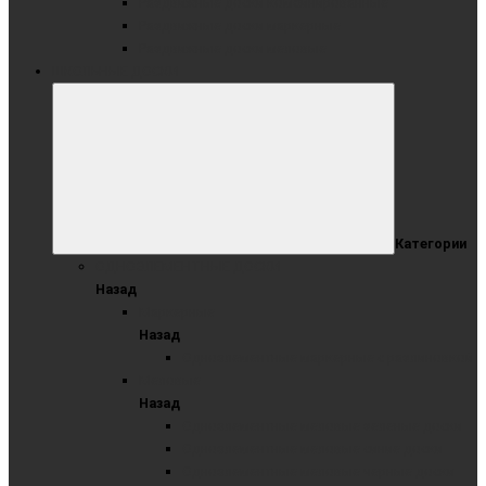
Раздвижные доски комбинированные
Раздвижные доски маркерные
Раздвижные доски меловые
ШКОЛЬНЫЕ ДОСКИ
Категории
ОДНОЭЛЕМЕНТНЫЕ ДОСКИ
Назад
Маркерные
Назад
Одноэлементные маркерные с разлиновкой
Меловые
Назад
Одноэлементные меловые зеленые доски
Одноэлементные меловые синие доски
Одноэлементные меловые черные доски