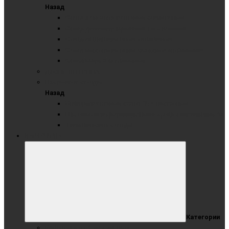
Назад
Стенд демонстрационный секционный
Стенд демонстрационный текстильный
Стенд модерационный мобильный
Стенд модерационный складной мобильный
Стенд-Мерс 3-секционный
Доска - ВИТРИНА
Настенные стенды
Назад
Информационный стенд ПВХ настенный
Настенный информационный стенд с карманами А4
Тематические стенды
КАРТОТЕКА
Категории
Картотека от 2 до 6 метров