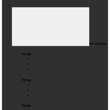
РАЗДВИЖНАЯ СИСТЕМА ДОСОК (РСД)
Категории
ГОТОВЫЕ РЕШЕНИЯ С ИНТЕРАКТИВНЫМИ ПАНЕЛЯМИ
Назад
Раздвижные доски комбинированные
Раздвижные доски маркерные
Раздвижные доски меловые
РСД В КАРКАСЕ
Назад
РСД комбинированные
РСД маркерные
РСД меловые
РСД РЕЛЬСОВАЯ
Назад