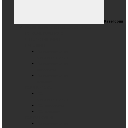
Категории
РАЗДВИЖНАЯ СИСТЕМА ДОСОК (РСД)
ГОТОВЫЕ РЕШЕНИЯ С
ИНТЕРАКТИВНЫМИ
ПАНЕЛЯМИ
Раздвижные доски
комбинированные
Раздвижные доски
маркерные
Раздвижные доски
меловые
РСД В КАРКАСЕ
РСД
комбинированные
РСД маркерные
РСД меловые
РСД РЕЛЬСОВАЯ
Раздвижные доски