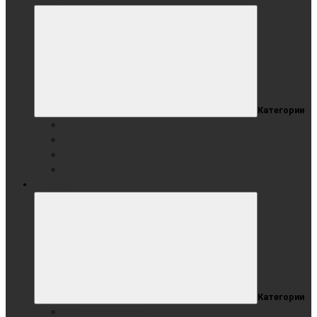
Категории
Стеклянные магнитно-маркерные
Стеклянные маркерные прозрачные
Стеклянный флипчарт
Стеклянная видео доска с подсветкой
СТЕНДЫ
Категории
Мобильные стенды