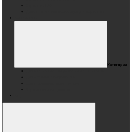
Картотека КАНЦ
Дополнительные аксессуары для картотеки
АКСЕССУАРЫ
Категории
Для маркерных поверхностей и флипчартов
Для меловых поверхностей
Для Стеклянных поверхностей
Чертежные инструменты
Акции