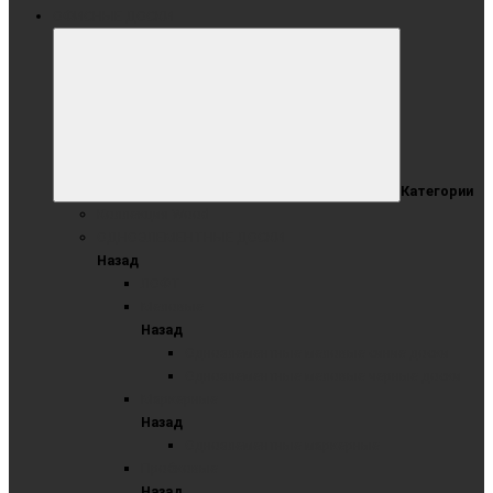
ОФИСНЫЕ ДОСКИ
Категории
Коллекция Wood
ОДНОЭЛЕМЕНТНЫЕ ДОСКИ
Назад
ЛОФТ
Меловые
Назад
Одноэлементные меловые синие доски
Одноэлементные меловые черные доски
Маркерные
Назад
Одноэлементные маркерные
Пробковые
Назад