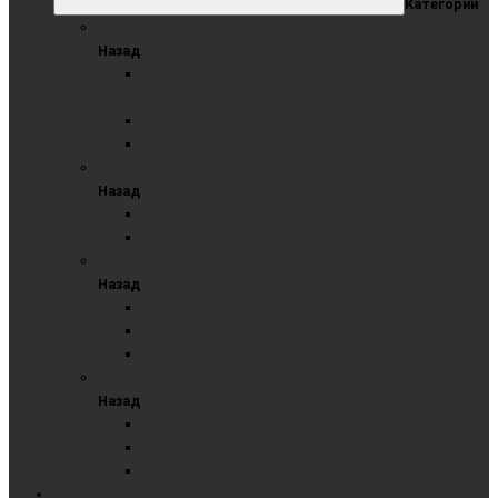
Категории
Трехэлементная доска премиум
Назад
Комбинированные трёхэлементные в Премиум
профиле
Маркерные трёхэлементные в Премиум профиле
Меловые трёхэлементные в Премиум профиле
Одноэлементная доска
Назад
Маркерные одноэлементные
Меловые одноэлементные
Трехэлементная доска
Назад
Комбинированные трехэлементные
Маркерные трехэлементные
Меловые трёхэлементные
Поворотные доски
Назад
Комбинированные поворотные
Маркерные поворотные
Меловые поворотные
СТЕКЛЯННЫЕ ДОСКИ