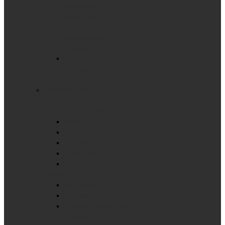
мобильные
поворотные
с
выдвижными
планками
Вертикальная
мобильная
поворотная
ОФИСНЫЕ ДОСКИ
Коллекция Wood
ОДНОЭЛЕМЕНТНЫЕ ДОСКИ
ЛОФТ
Меловые
Маркерные
Пробковые
Текстильные
ФЛИПЧАРТЫ
На роликах
На треноге
С вертикальной осью
вращения