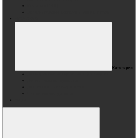
Картотека КАНЦ
Дополнительные аксессуары для картотеки
АКСЕССУАРЫ
Категории
Для маркерных поверхностей и флипчартов
Для меловых поверхностей
Для Стеклянных поверхностей
Чертежные инструменты
Акции