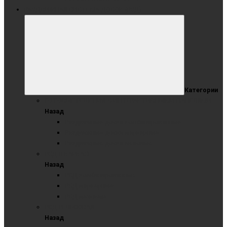
РАЗДВИЖНАЯ СИСТЕМА ДОСОК (РСД)
Категории
ГОТОВЫЕ РЕШЕНИЯ С ИНТЕРАКТИВНЫМИ ПАНЕЛЯМИ
Назад
Раздвижные доски комбинированные
Раздвижные доски маркерные
Раздвижные доски меловые
РСД В КАРКАСЕ
Назад
РСД комбинированные
РСД маркерные
РСД меловые
РСД РЕЛЬСОВАЯ
Назад