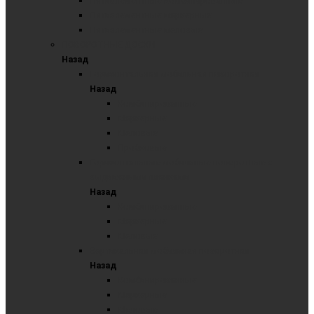
Пятиэлементные комбинированные
Пятиэлементные маркерные
Пятиэлементные меловые
ПОВОРОТНЫЕ ДОСКИ
Назад
Горизонтальная мобильная поворотная
Назад
Комбинированные
Маркерные
Меловые
Пробковые
Горизонтальные мобильные поворотные с
выдвижными планками
Назад
Комбинированные
Маркерные
Меловые
Вертикальная мобильная поворотная
Назад
Комбинированные
Маркерные
Меловые