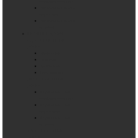
комбинированные
Раздвижные доски
маркерные
Раздвижные доски
меловые
ШКОЛЬНЫЕ ДОСКИ
ОДНОЭЛЕМЕНТНЫЕ
ДОСКИ
Маркерные
Меловые
Пробковые
Текстильные
ДВУХЭЛЕМЕНТНЫЕ
ДОСКИ
Двухэлементные
комбинированные
Двухэлементные
маркерные
Двухэлементные
меловые
ТРЕХЭЛЕМЕНТНЫЕ
ДОСКИ