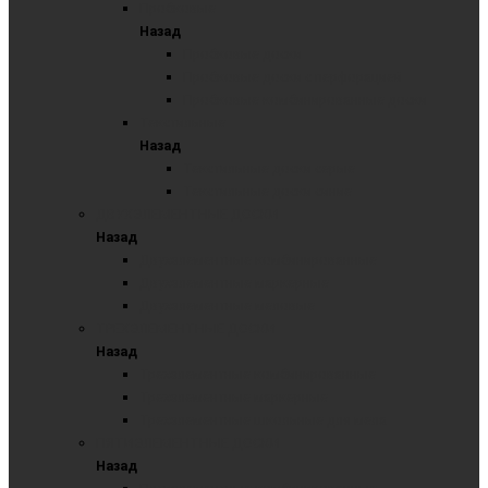
Пробковые
Назад
Пробковые доски
Пробковые доски с перфорацией
Пробковые комбинированные доски
Текстильные
Назад
Текстильные доски серые
Текстильные доски синие
ДВУХЭЛЕМЕНТНЫЕ ДОСКИ
Назад
Двухэлементные комбинированные
Двухэлементные маркерные
Двухэлементные меловые
ТРЕХЭЛЕМЕНТНЫЕ ДОСКИ
Назад
Трехэлементные комбинированные
Трехэлементные маркерные
Трехэлементные школьные для мела
ПЯТИЭЛЕМЕНТНЫЕ ДОСКИ
Назад