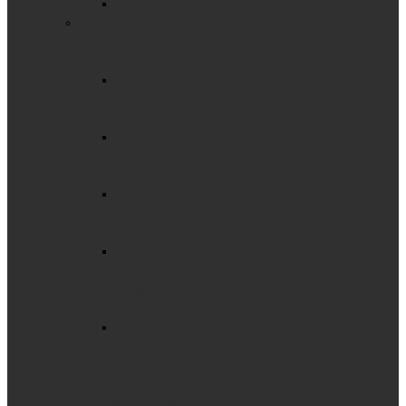
Флипчарт с планками
СТЕНДЫ
Мобильные
стенды
Стенд
демонстрационный
секционный
Стенд
демонстрационный
текстильный
Стенд
модерационный
мобильный
Стенд
модерационный
складной
мобильный
Стенд-Мерс
3-
секционный
Доска - ВИТРИНА
Настенные стенды