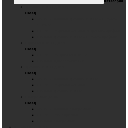
Категории
Трехэлементная доска премиум
Назад
Комбинированные трёхэлементные в Премиум
профиле
Маркерные трёхэлементные в Премиум профиле
Меловые трёхэлементные в Премиум профиле
Одноэлементная доска
Назад
Маркерные одноэлементные
Меловые одноэлементные
Трехэлементная доска
Назад
Комбинированные трехэлементные
Маркерные трехэлементные
Меловые трёхэлементные
Поворотные доски
Назад
Комбинированные поворотные
Маркерные поворотные
Меловые поворотные
СТЕКЛЯННЫЕ ДОСКИ