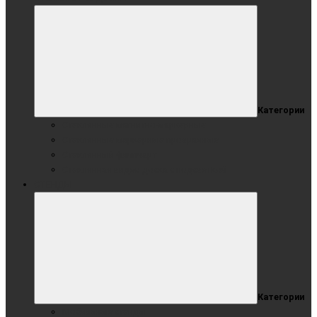
Категории
Стеклянные магнитно-маркерные
Стеклянные маркерные прозрачные
Стеклянный флипчарт
Стеклянная видео доска с подсветкой
СТЕНДЫ
Категории
Мобильные стенды