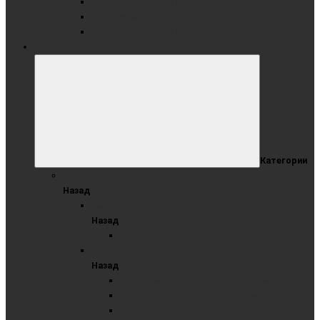
Раздвижные доски комбинированные
Раздвижные доски маркерные
Раздвижные доски меловые
ШКОЛЬНЫЕ ДОСКИ
Категории
ОДНОЭЛЕМЕНТНЫЕ ДОСКИ
Назад
Маркерные
Назад
Одноэлементные маркерные с разлиновкой
Меловые
Назад
Одноэлементные меловые зеленые доски
Одноэлементные меловые синие доски
Одноэлементные меловые черные доски