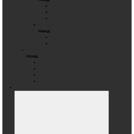
Пробковые доски
Пробковые доски с перфорацией
Пробковые комбинированные доски
Текстильные
Назад
Текстильные доски серые
Текстильные доски синие
ФЛИПЧАРТЫ
Назад
На роликах
На треноге
С вертикальной осью вращения
Флипчарт с планками
МЕТАЛЛОКЕРАМИКА