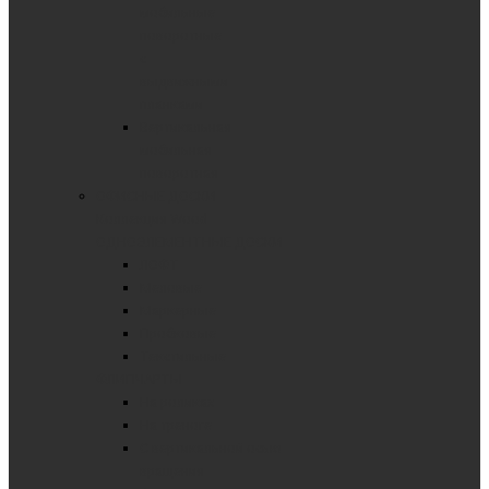
мобильные
поворотные
с
выдвижными
планками
Вертикальная
мобильная
поворотная
ОФИСНЫЕ ДОСКИ
Коллекция Wood
ОДНОЭЛЕМЕНТНЫЕ ДОСКИ
ЛОФТ
Меловые
Маркерные
Пробковые
Текстильные
ФЛИПЧАРТЫ
На роликах
На треноге
С вертикальной осью
вращения