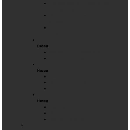
Комбинированные трёхэлементные в
Премиум профиле
Маркерные трёхэлементные в Премиум
профиле
Меловые трёхэлементные в Премиум
профиле
Одноэлементная доска
Назад
Маркерные одноэлементные
Меловые одноэлементные
Трехэлементная доска
Назад
Комбинированные трехэлементные
Маркерные трехэлементные
Меловые трёхэлементные
Поворотные доски
Назад
Комбинированные поворотные
Маркерные поворотные
Меловые поворотные
СТЕКЛЯННЫЕ ДОСКИ