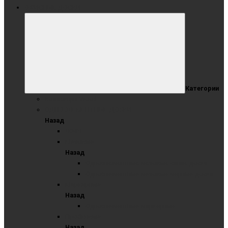
ОФИСНЫЕ ДОСКИ
Категории
Коллекция Wood
ОДНОЭЛЕМЕНТНЫЕ ДОСКИ
Назад
ЛОФТ
Меловые
Назад
Одноэлементные меловые синие доски
Одноэлементные меловые черные доски
Маркерные
Назад
Одноэлементные маркерные
Пробковые
Назад