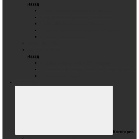
Назад
Стенд демонстрационный секционный
Стенд демонстрационный текстильный
Стенд модерационный мобильный
Стенд модерационный складной мобильный
Стенд-Мерс 3-секционный
Доска - ВИТРИНА
Настенные стенды
Назад
Информационный стенд ПВХ настенный
Настенный информационный стенд с карманами А4
Тематические стенды
КАРТОТЕКА
Категории
Картотека от 2 до 6 метров