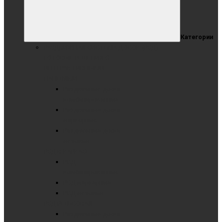
Категории
РАЗДВИЖНАЯ СИСТЕМА ДОСОК (РСД)
ГОТОВЫЕ РЕШЕНИЯ С
ИНТЕРАКТИВНЫМИ
ПАНЕЛЯМИ
Раздвижные доски
комбинированные
Раздвижные доски
маркерные
Раздвижные доски
меловые
РСД В КАРКАСЕ
РСД
комбинированные
РСД маркерные
РСД меловые
РСД РЕЛЬСОВАЯ
Раздвижные доски