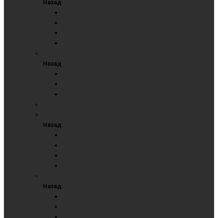
Назад
Стеклянные магнитно-маркерные
Стеклянные маркерные прозрачные
Стеклянный флипчарт
Стеклянная видео доска с подсветкой
КАРТОТЕКА
Назад
Картотека от 2 до 6 метров
Картотека КАНЦ
Дополнительные аксессуары для картотеки
ДЕМОНСТРАЦИОННОЕ ОБОРУДОВАНИЕ
АКСЕССУАРЫ
Назад
Для маркерных поверхностей и флипчартов
Для меловых поверхностей
Для Стеклянных поверхностей
Чертежные инструменты
РАЗЛИНОВАННЫЕ ДОСКИ
Назад
Разлинованные комбинированные
Разлинованные маркерные
Разлинованные меловые