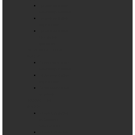
Трехэлементные
комбинированные
Трехэлементные
маркерные
Трехэлементные
школьные
для мела
ПЯТИЭЛЕМЕНТНЫЕ
ДОСКИ
Пятиэлементные
комбинированные
Пятиэлементные
маркерные
Пятиэлементные
меловые
ПОВОРОТНЫЕ
ДОСКИ
Горизонтальная
мобильная
поворотная
Горизонтальные