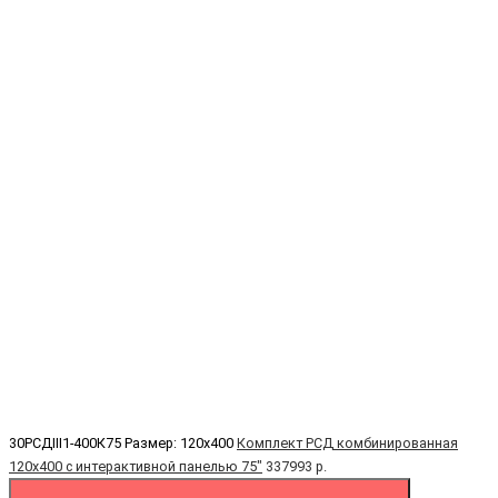
30РСДIII1-400К75
Размер: 120х400
Комплект РСД комбинированная
120х400 с интерактивной панелью 75"
337993 р.