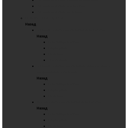
Пятиэлементные комбинированные
Пятиэлементные маркерные
Пятиэлементные меловые
ПОВОРОТНЫЕ ДОСКИ
Назад
Горизонтальная мобильная поворотная
Назад
Комбинированные
Маркерные
Меловые
Пробковые
Горизонтальные мобильные поворотные с
выдвижными планками
Назад
Комбинированные
Маркерные
Меловые
Вертикальная мобильная поворотная
Назад
Комбинированные
Маркерные
Меловые