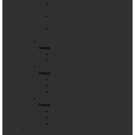
Комбинированные трёхэлементные в
Премиум профиле
Маркерные трёхэлементные в Премиум
профиле
Меловые трёхэлементные в Премиум
профиле
Одноэлементная доска
Назад
Маркерные одноэлементные
Меловые одноэлементные
Трехэлементная доска
Назад
Комбинированные трехэлементные
Маркерные трехэлементные
Меловые трёхэлементные
Поворотные доски
Назад
Комбинированные поворотные
Маркерные поворотные
Меловые поворотные
СТЕКЛЯННЫЕ ДОСКИ