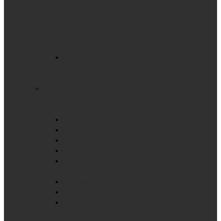
мобильные
поворотные
с
выдвижными
планками
Вертикальная
мобильная
поворотная
ОФИСНЫЕ ДОСКИ
Коллекция Wood
ОДНОЭЛЕМЕНТНЫЕ ДОСКИ
ЛОФТ
Меловые
Маркерные
Пробковые
Текстильные
ФЛИПЧАРТЫ
На роликах
На треноге
С вертикальной осью
вращения