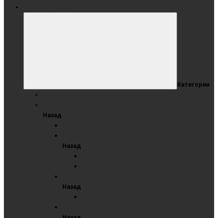
ОФИСНЫЕ ДОСКИ
Категории
Коллекция Wood
ОДНОЭЛЕМЕНТНЫЕ ДОСКИ
Назад
ЛОФТ
Меловые
Назад
Одноэлементные меловые синие доски
Одноэлементные меловые черные доски
Маркерные
Назад
Одноэлементные маркерные
Пробковые
Назад