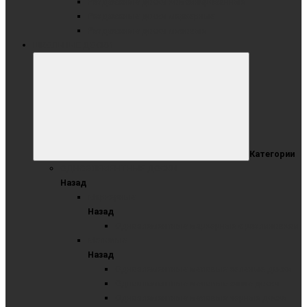
Раздвижные доски комбинированные
Раздвижные доски маркерные
Раздвижные доски меловые
ШКОЛЬНЫЕ ДОСКИ
Категории
ОДНОЭЛЕМЕНТНЫЕ ДОСКИ
Назад
Маркерные
Назад
Одноэлементные маркерные с разлиновкой
Меловые
Назад
Одноэлементные меловые зеленые доски
Одноэлементные меловые синие доски
Одноэлементные меловые черные доски