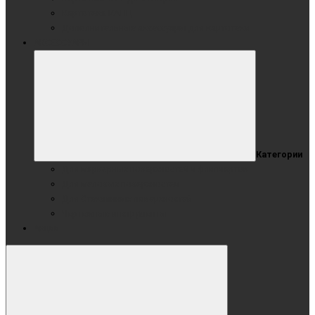
Картотека КАНЦ
Дополнительные аксессуары для картотеки
АКСЕССУАРЫ
Категории
Для маркерных поверхностей и флипчартов
Для меловых поверхностей
Для Стеклянных поверхностей
Чертежные инструменты
Акции