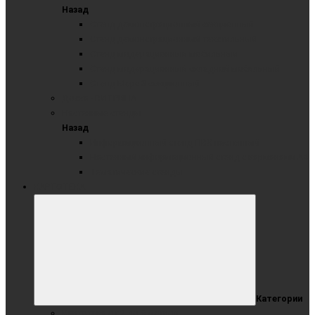
Назад
Стенд демонстрационный секционный
Стенд демонстрационный текстильный
Стенд модерационный мобильный
Стенд модерационный складной мобильный
Стенд-Мерс 3-секционный
Доска - ВИТРИНА
Настенные стенды
Назад
Информационный стенд ПВХ настенный
Настенный информационный стенд с карманами А4
Тематические стенды
КАРТОТЕКА
Категории
Картотека от 2 до 6 метров