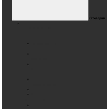
Категории
РАЗДВИЖНАЯ СИСТЕМА ДОСОК (РСД)
ГОТОВЫЕ РЕШЕНИЯ С
ИНТЕРАКТИВНЫМИ
ПАНЕЛЯМИ
Раздвижные доски
комбинированные
Раздвижные доски
маркерные
Раздвижные доски
меловые
РСД В КАРКАСЕ
РСД
комбинированные
РСД маркерные
РСД меловые
РСД РЕЛЬСОВАЯ
Раздвижные доски