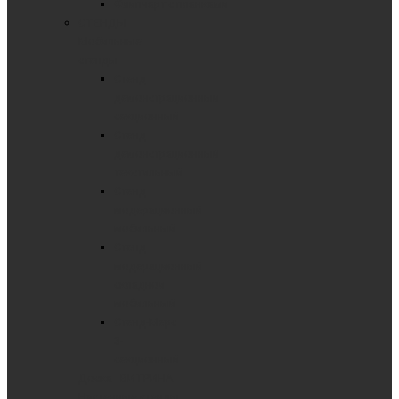
Флипчарт с планками
СТЕНДЫ
Мобильные
стенды
Стенд
демонстрационный
секционный
Стенд
демонстрационный
текстильный
Стенд
модерационный
мобильный
Стенд
модерационный
складной
мобильный
Стенд-Мерс
3-
секционный
Доска - ВИТРИНА
Настенные стенды