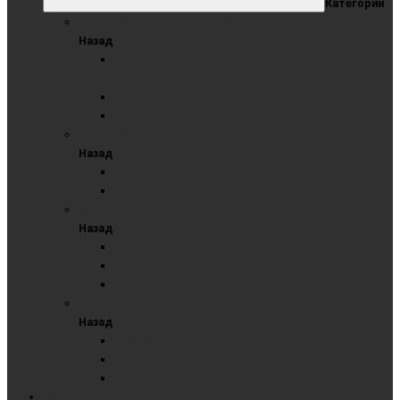
Категории
Трехэлементная доска премиум
Назад
Комбинированные трёхэлементные в Премиум
профиле
Маркерные трёхэлементные в Премиум профиле
Меловые трёхэлементные в Премиум профиле
Одноэлементная доска
Назад
Маркерные одноэлементные
Меловые одноэлементные
Трехэлементная доска
Назад
Комбинированные трехэлементные
Маркерные трехэлементные
Меловые трёхэлементные
Поворотные доски
Назад
Комбинированные поворотные
Маркерные поворотные
Меловые поворотные
СТЕКЛЯННЫЕ ДОСКИ