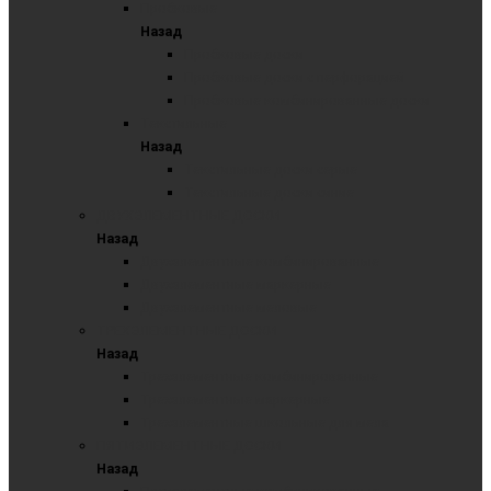
Пробковые
Назад
Пробковые доски
Пробковые доски с перфорацией
Пробковые комбинированные доски
Текстильные
Назад
Текстильные доски серые
Текстильные доски синие
ДВУХЭЛЕМЕНТНЫЕ ДОСКИ
Назад
Двухэлементные комбинированные
Двухэлементные маркерные
Двухэлементные меловые
ТРЕХЭЛЕМЕНТНЫЕ ДОСКИ
Назад
Трехэлементные комбинированные
Трехэлементные маркерные
Трехэлементные школьные для мела
ПЯТИЭЛЕМЕНТНЫЕ ДОСКИ
Назад