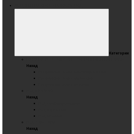
РАЗДВИЖНАЯ СИСТЕМА ДОСОК (РСД)
Категории
ГОТОВЫЕ РЕШЕНИЯ С ИНТЕРАКТИВНЫМИ ПАНЕЛЯМИ
Назад
Раздвижные доски комбинированные
Раздвижные доски маркерные
Раздвижные доски меловые
РСД В КАРКАСЕ
Назад
РСД комбинированные
РСД маркерные
РСД меловые
РСД РЕЛЬСОВАЯ
Назад