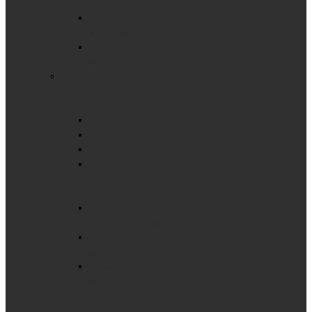
комбинированные
Раздвижные доски
маркерные
Раздвижные доски
меловые
ШКОЛЬНЫЕ ДОСКИ
ОДНОЭЛЕМЕНТНЫЕ
ДОСКИ
Маркерные
Меловые
Пробковые
Текстильные
ДВУХЭЛЕМЕНТНЫЕ
ДОСКИ
Двухэлементные
комбинированные
Двухэлементные
маркерные
Двухэлементные
меловые
ТРЕХЭЛЕМЕНТНЫЕ
ДОСКИ