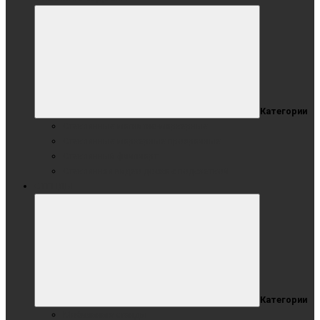
Категории
Стеклянные магнитно-маркерные
Стеклянные маркерные прозрачные
Стеклянный флипчарт
Стеклянная видео доска с подсветкой
СТЕНДЫ
Категории
Мобильные стенды