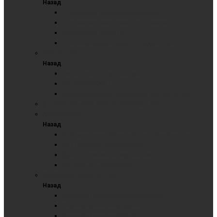
Назад
Стеклянные магнитно-маркерные
Стеклянные маркерные прозрачные
Стеклянный флипчарт
Стеклянная видео доска с подсветкой
КАРТОТЕКА
Назад
Картотека от 2 до 6 метров
Картотека КАНЦ
Дополнительные аксессуары для картотеки
ДЕМОНСТРАЦИОННОЕ ОБОРУДОВАНИЕ
АКСЕССУАРЫ
Назад
Для маркерных поверхностей и флипчартов
Для меловых поверхностей
Для Стеклянных поверхностей
Чертежные инструменты
РАЗЛИНОВАННЫЕ ДОСКИ
Назад
Разлинованные комбинированные
Разлинованные маркерные
Разлинованные меловые