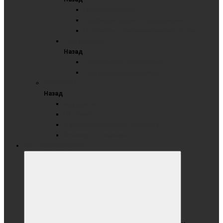
Пробковые доски
Пробковые доски с перфорацией
Пробковые комбинированные доски
Текстильные
Назад
Текстильные доски серые
Текстильные доски синие
ФЛИПЧАРТЫ
Назад
На роликах
На треноге
С вертикальной осью вращения
Флипчарт с планками
МЕТАЛЛОКЕРАМИКА