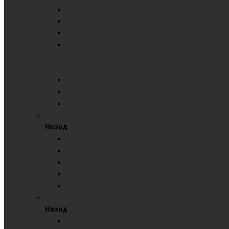
Стенд демонстрационный текстильный
Стенд модерационный мобильный
Стенд модерационный складной мобильный
Стенд-Мерс 3-секционный
Доска - ВИТРИНА
Настенные стенды
Информационный стенд ПВХ настенный
Настенный информационный стенд с карманам
Тематические стенды
МОЛЬБЕРТЫ
Назад
Односторонние
Двухсторонние
Комбинированные мольберты
Маркерный мольберт
Меловой мольберт
МЕТАЛЛОКЕРАМИКА
Назад
Трехэлементная доска премиум