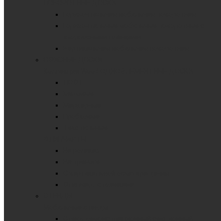
ПОВОРОТНЫЕ ДОСКИ
Горизонтальная мобильная поворотная
Горизонтальные мобильные поворотные с
выдвижными планками
Вертикальная мобильная поворотная
ОФИСНЫЕ ДОСКИ
Коллекция Wood
ОДНОЭЛЕМЕНТНЫЕ ДОСКИ
ЛОФТ
Меловые
Маркерные
Пробковые
Текстильные
ФЛИПЧАРТЫ
На роликах
На треноге
С вертикальной осью вращения
Флипчарт с планками
СТЕНДЫ
Мобильные стенды
Стенд демонстрационный секционный