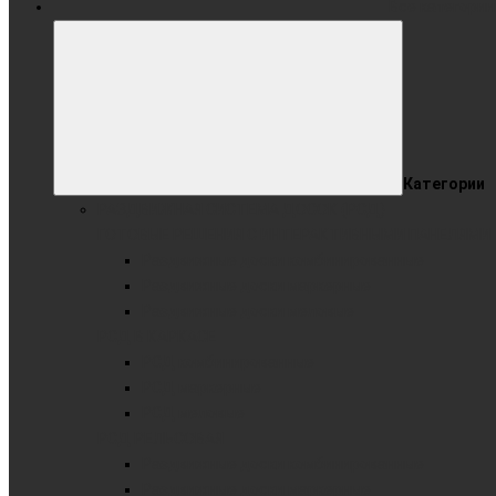
Все категории
Категории
РАЗДВИЖНАЯ СИСТЕМА ДОСОК (РСД)
ГОТОВЫЕ РЕШЕНИЯ С ИНТЕРАКТИВНЫМИ ПАНЕЛЯМИ
Раздвижные доски комбинированные
Раздвижные доски маркерные
Раздвижные доски меловые
РСД В КАРКАСЕ
РСД комбинированные
РСД маркерные
РСД меловые
РСД РЕЛЬСОВАЯ
Раздвижные доски комбинированные
Раздвижные доски маркерные