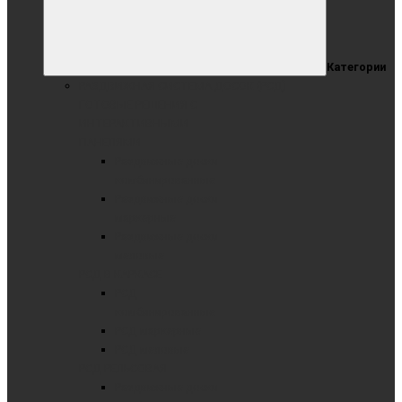
Категории
РАЗДВИЖНАЯ СИСТЕМА ДОСОК (РСД)
ГОТОВЫЕ РЕШЕНИЯ С
ИНТЕРАКТИВНЫМИ
ПАНЕЛЯМИ
Раздвижные доски
комбинированные
Раздвижные доски
маркерные
Раздвижные доски
меловые
РСД В КАРКАСЕ
РСД
комбинированные
РСД маркерные
РСД меловые
РСД РЕЛЬСОВАЯ
Раздвижные доски