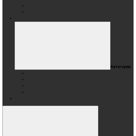
Картотека КАНЦ
Дополнительные аксессуары для картотеки
АКСЕССУАРЫ
Категории
Для маркерных поверхностей и флипчартов
Для меловых поверхностей
Для Стеклянных поверхностей
Чертежные инструменты
Акции