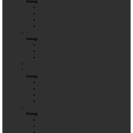
Назад
Стеклянные магнитно-маркерные
Стеклянные маркерные прозрачные
Стеклянный флипчарт
Стеклянная видео доска с подсветкой
КАРТОТЕКА
Назад
Картотека от 2 до 6 метров
Картотека КАНЦ
Дополнительные аксессуары для картотеки
ДЕМОНСТРАЦИОННОЕ ОБОРУДОВАНИЕ
АКСЕССУАРЫ
Назад
Для маркерных поверхностей и флипчартов
Для меловых поверхностей
Для Стеклянных поверхностей
Чертежные инструменты
РАЗЛИНОВАННЫЕ ДОСКИ
Назад
Разлинованные комбинированные
Разлинованные маркерные
Разлинованные меловые