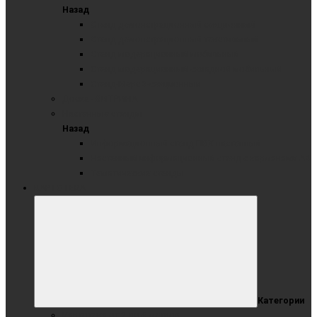
Назад
Стенд демонстрационный секционный
Стенд демонстрационный текстильный
Стенд модерационный мобильный
Стенд модерационный складной мобильный
Стенд-Мерс 3-секционный
Доска - ВИТРИНА
Настенные стенды
Назад
Информационный стенд ПВХ настенный
Настенный информационный стенд с карманами А4
Тематические стенды
КАРТОТЕКА
Категории
Картотека от 2 до 6 метров