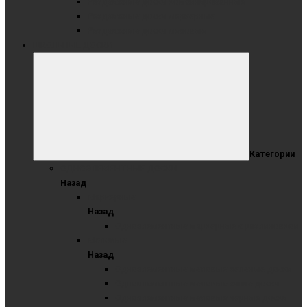
Раздвижные доски комбинированные
Раздвижные доски маркерные
Раздвижные доски меловые
ШКОЛЬНЫЕ ДОСКИ
Категории
ОДНОЭЛЕМЕНТНЫЕ ДОСКИ
Назад
Маркерные
Назад
Одноэлементные маркерные с разлиновкой
Меловые
Назад
Одноэлементные меловые зеленые доски
Одноэлементные меловые синие доски
Одноэлементные меловые черные доски