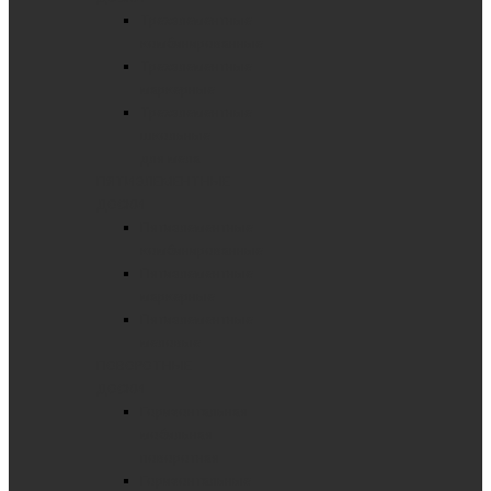
Трехэлементные
комбинированные
Трехэлементные
маркерные
Трехэлементные
школьные
для мела
ПЯТИЭЛЕМЕНТНЫЕ
ДОСКИ
Пятиэлементные
комбинированные
Пятиэлементные
маркерные
Пятиэлементные
меловые
ПОВОРОТНЫЕ
ДОСКИ
Горизонтальная
мобильная
поворотная
Горизонтальные