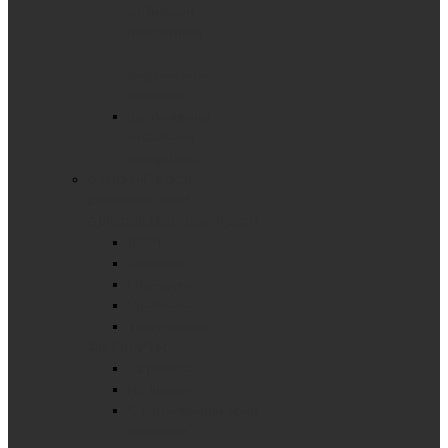
мобильные
поворотные
с
выдвижными
планками
Вертикальная
мобильная
поворотная
ОФИСНЫЕ ДОСКИ
Коллекция Wood
ОДНОЭЛЕМЕНТНЫЕ ДОСКИ
ЛОФТ
Меловые
Маркерные
Пробковые
Текстильные
ФЛИПЧАРТЫ
На роликах
На треноге
С вертикальной осью
вращения