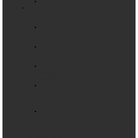
Флипчарт с планками
СТЕНДЫ
Мобильные
стенды
Стенд
демонстрационный
секционный
Стенд
демонстрационный
текстильный
Стенд
модерационный
мобильный
Стенд
модерационный
складной
мобильный
Стенд-Мерс
3-
секционный
Доска - ВИТРИНА
Настенные стенды