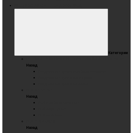
РАЗДВИЖНАЯ СИСТЕМА ДОСОК (РСД)
Категории
ГОТОВЫЕ РЕШЕНИЯ С ИНТЕРАКТИВНЫМИ ПАНЕЛЯМИ
Назад
Раздвижные доски комбинированные
Раздвижные доски маркерные
Раздвижные доски меловые
РСД В КАРКАСЕ
Назад
РСД комбинированные
РСД маркерные
РСД меловые
РСД РЕЛЬСОВАЯ
Назад