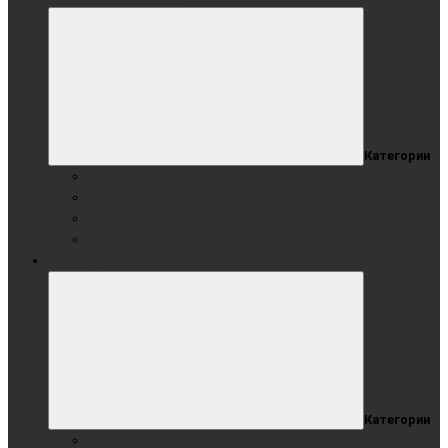
Категории
Стеклянные магнитно-маркерные
Стеклянные маркерные прозрачные
Стеклянный флипчарт
Стеклянная видео доска с подсветкой
СТЕНДЫ
Категории
Мобильные стенды