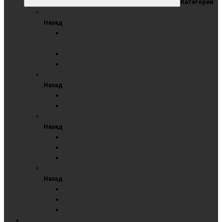
Категории
Трехэлементная доска премиум
Назад
Комбинированные трёхэлементные в Премиум
профиле
Маркерные трёхэлементные в Премиум профиле
Меловые трёхэлементные в Премиум профиле
Одноэлементная доска
Назад
Маркерные одноэлементные
Меловые одноэлементные
Трехэлементная доска
Назад
Комбинированные трехэлементные
Маркерные трехэлементные
Меловые трёхэлементные
Поворотные доски
Назад
Комбинированные поворотные
Маркерные поворотные
Меловые поворотные
СТЕКЛЯННЫЕ ДОСКИ