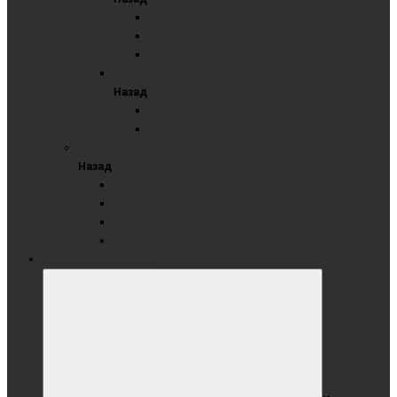
Пробковые доски
Пробковые доски с перфорацией
Пробковые комбинированные доски
Текстильные
Назад
Текстильные доски серые
Текстильные доски синие
ФЛИПЧАРТЫ
Назад
На роликах
На треноге
С вертикальной осью вращения
Флипчарт с планками
МЕТАЛЛОКЕРАМИКА