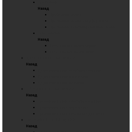
Пробковые
Назад
Пробковые доски
Пробковые доски с перфорацией
Пробковые комбинированные доски
Текстильные
Назад
Текстильные доски серые
Текстильные доски синие
ДВУХЭЛЕМЕНТНЫЕ ДОСКИ
Назад
Двухэлементные комбинированные
Двухэлементные маркерные
Двухэлементные меловые
ТРЕХЭЛЕМЕНТНЫЕ ДОСКИ
Назад
Трехэлементные комбинированные
Трехэлементные маркерные
Трехэлементные школьные для мела
ПЯТИЭЛЕМЕНТНЫЕ ДОСКИ
Назад