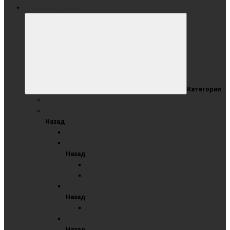
ОФИСНЫЕ ДОСКИ
Категории
Коллекция Wood
ОДНОЭЛЕМЕНТНЫЕ ДОСКИ
Назад
ЛОФТ
Меловые
Назад
Одноэлементные меловые синие доски
Одноэлементные меловые черные доски
Маркерные
Назад
Одноэлементные маркерные
Пробковые
Назад