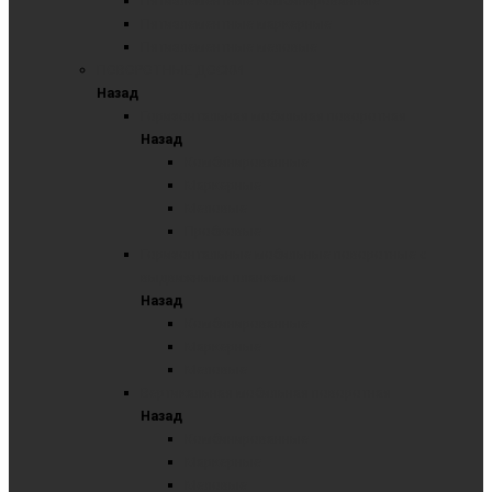
Пятиэлементные комбинированные
Пятиэлементные маркерные
Пятиэлементные меловые
ПОВОРОТНЫЕ ДОСКИ
Назад
Горизонтальная мобильная поворотная
Назад
Комбинированные
Маркерные
Меловые
Пробковые
Горизонтальные мобильные поворотные с
выдвижными планками
Назад
Комбинированные
Маркерные
Меловые
Вертикальная мобильная поворотная
Назад
Комбинированные
Маркерные
Меловые