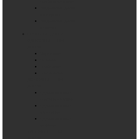
комбинированные
Раздвижные доски
маркерные
Раздвижные доски
меловые
ШКОЛЬНЫЕ ДОСКИ
ОДНОЭЛЕМЕНТНЫЕ
ДОСКИ
Маркерные
Меловые
Пробковые
Текстильные
ДВУХЭЛЕМЕНТНЫЕ
ДОСКИ
Двухэлементные
комбинированные
Двухэлементные
маркерные
Двухэлементные
меловые
ТРЕХЭЛЕМЕНТНЫЕ
ДОСКИ