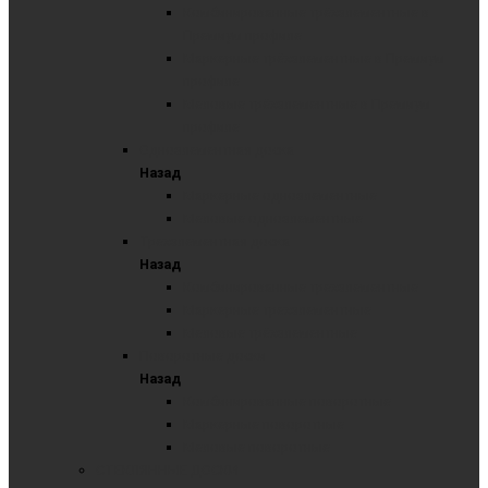
Комбинированные трёхэлементные в
Премиум профиле
Маркерные трёхэлементные в Премиум
профиле
Меловые трёхэлементные в Премиум
профиле
Одноэлементная доска
Назад
Маркерные одноэлементные
Меловые одноэлементные
Трехэлементная доска
Назад
Комбинированные трехэлементные
Маркерные трехэлементные
Меловые трёхэлементные
Поворотные доски
Назад
Комбинированные поворотные
Маркерные поворотные
Меловые поворотные
СТЕКЛЯННЫЕ ДОСКИ