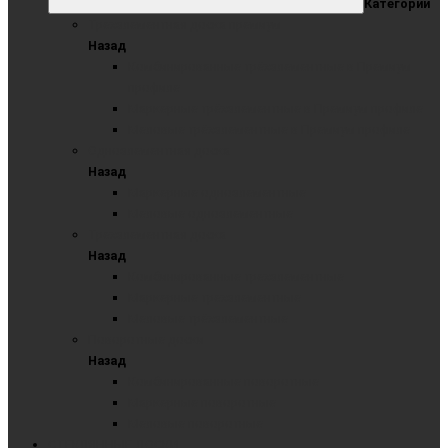
Категории
Трехэлементная доска премиум
Назад
Комбинированные трёхэлементные в Премиум
профиле
Маркерные трёхэлементные в Премиум профиле
Меловые трёхэлементные в Премиум профиле
Одноэлементная доска
Назад
Маркерные одноэлементные
Меловые одноэлементные
Трехэлементная доска
Назад
Комбинированные трехэлементные
Маркерные трехэлементные
Меловые трёхэлементные
Поворотные доски
Назад
Комбинированные поворотные
Маркерные поворотные
Меловые поворотные
СТЕКЛЯННЫЕ ДОСКИ