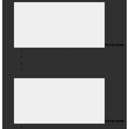
Категории
Стеклянные магнитно-маркерные
Стеклянные маркерные прозрачные
Стеклянный флипчарт
Стеклянная видео доска с подсветкой
СТЕНДЫ
Категории
Мобильные стенды