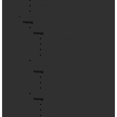
Пятиэлементные комбинированные
Пятиэлементные маркерные
Пятиэлементные меловые
ПОВОРОТНЫЕ ДОСКИ
Назад
Горизонтальная мобильная поворотная
Назад
Комбинированные
Маркерные
Меловые
Пробковые
Горизонтальные мобильные поворотные с
выдвижными планками
Назад
Комбинированные
Маркерные
Меловые
Вертикальная мобильная поворотная
Назад
Комбинированные
Маркерные
Меловые