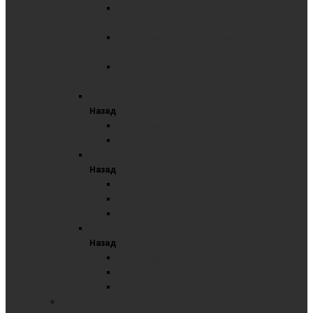
Комбинированные трёхэлементные в
Премиум профиле
Маркерные трёхэлементные в Премиум
профиле
Меловые трёхэлементные в Премиум
профиле
Одноэлементная доска
Назад
Маркерные одноэлементные
Меловые одноэлементные
Трехэлементная доска
Назад
Комбинированные трехэлементные
Маркерные трехэлементные
Меловые трёхэлементные
Поворотные доски
Назад
Комбинированные поворотные
Маркерные поворотные
Меловые поворотные
СТЕКЛЯННЫЕ ДОСКИ