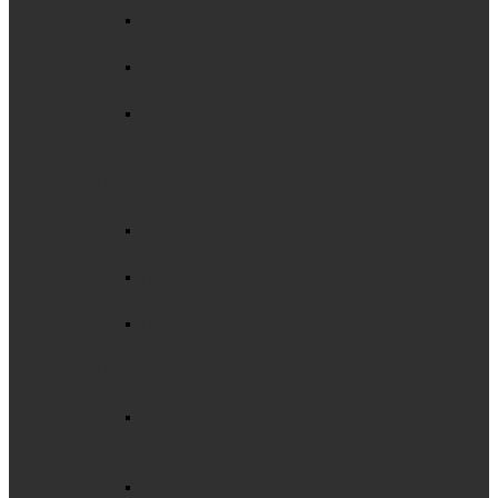
Трехэлементные
комбинированные
Трехэлементные
маркерные
Трехэлементные
школьные
для мела
ПЯТИЭЛЕМЕНТНЫЕ
ДОСКИ
Пятиэлементные
комбинированные
Пятиэлементные
маркерные
Пятиэлементные
меловые
ПОВОРОТНЫЕ
ДОСКИ
Горизонтальная
мобильная
поворотная
Горизонтальные