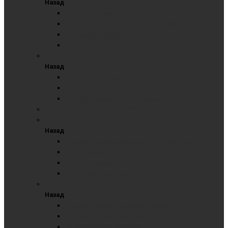
Назад
Стеклянные магнитно-маркерные
Стеклянные маркерные прозрачные
Стеклянный флипчарт
Стеклянная видео доска с подсветкой
КАРТОТЕКА
Назад
Картотека от 2 до 6 метров
Картотека КАНЦ
Дополнительные аксессуары для картотеки
ДЕМОНСТРАЦИОННОЕ ОБОРУДОВАНИЕ
АКСЕССУАРЫ
Назад
Для маркерных поверхностей и флипчартов
Для меловых поверхностей
Для Стеклянных поверхностей
Чертежные инструменты
РАЗЛИНОВАННЫЕ ДОСКИ
Назад
Разлинованные комбинированные
Разлинованные маркерные
Разлинованные меловые