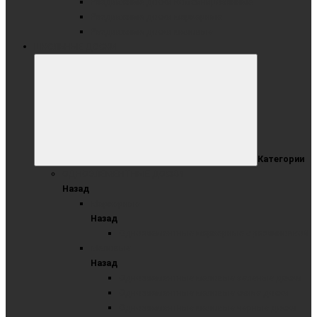
Раздвижные доски комбинированные
Раздвижные доски маркерные
Раздвижные доски меловые
ШКОЛЬНЫЕ ДОСКИ
Категории
ОДНОЭЛЕМЕНТНЫЕ ДОСКИ
Назад
Маркерные
Назад
Одноэлементные маркерные с разлиновкой
Меловые
Назад
Одноэлементные меловые зеленые доски
Одноэлементные меловые синие доски
Одноэлементные меловые черные доски