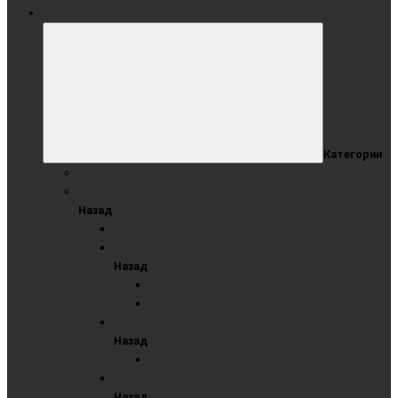
ОФИСНЫЕ ДОСКИ
Категории
Коллекция Wood
ОДНОЭЛЕМЕНТНЫЕ ДОСКИ
Назад
ЛОФТ
Меловые
Назад
Одноэлементные меловые синие доски
Одноэлементные меловые черные доски
Маркерные
Назад
Одноэлементные маркерные
Пробковые
Назад