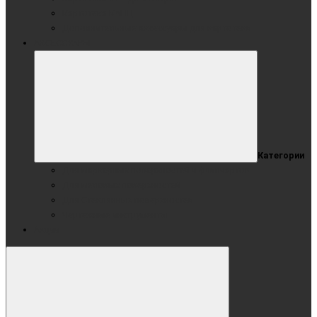
Картотека КАНЦ
Дополнительные аксессуары для картотеки
АКСЕССУАРЫ
Категории
Для маркерных поверхностей и флипчартов
Для меловых поверхностей
Для Стеклянных поверхностей
Чертежные инструменты
Акции