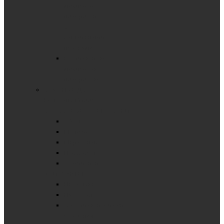
мобильные
поворотные
с
выдвижными
планками
Вертикальная
мобильная
поворотная
ОФИСНЫЕ ДОСКИ
Коллекция Wood
ОДНОЭЛЕМЕНТНЫЕ ДОСКИ
ЛОФТ
Меловые
Маркерные
Пробковые
Текстильные
ФЛИПЧАРТЫ
На роликах
На треноге
С вертикальной осью
вращения