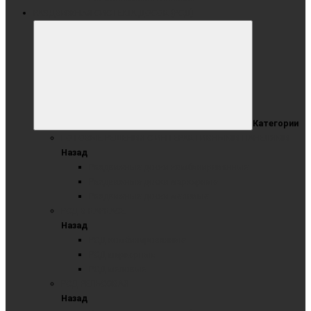
РАЗДВИЖНАЯ СИСТЕМА ДОСОК (РСД)
Категории
ГОТОВЫЕ РЕШЕНИЯ С ИНТЕРАКТИВНЫМИ ПАНЕЛЯМИ
Назад
Раздвижные доски комбинированные
Раздвижные доски маркерные
Раздвижные доски меловые
РСД В КАРКАСЕ
Назад
РСД комбинированные
РСД маркерные
РСД меловые
РСД РЕЛЬСОВАЯ
Назад