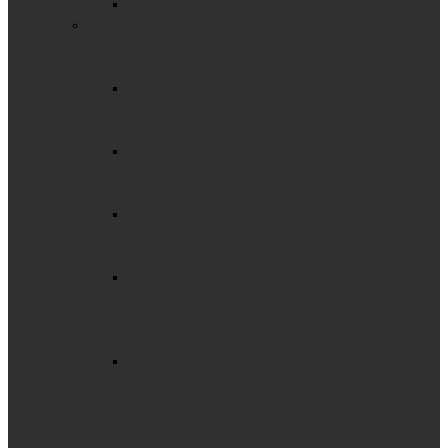
Флипчарт с планками
СТЕНДЫ
Мобильные
стенды
Стенд
демонстрационный
секционный
Стенд
демонстрационный
текстильный
Стенд
модерационный
мобильный
Стенд
модерационный
складной
мобильный
Стенд-Мерс
3-
секционный
Доска - ВИТРИНА
Настенные стенды