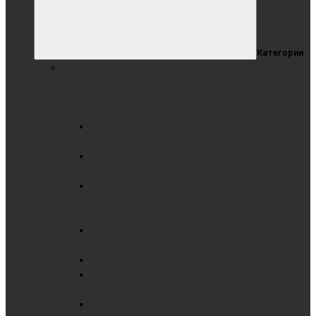
Категории
РАЗДВИЖНАЯ СИСТЕМА ДОСОК (РСД)
ГОТОВЫЕ РЕШЕНИЯ С
ИНТЕРАКТИВНЫМИ
ПАНЕЛЯМИ
Раздвижные доски
комбинированные
Раздвижные доски
маркерные
Раздвижные доски
меловые
РСД В КАРКАСЕ
РСД
комбинированные
РСД маркерные
РСД меловые
РСД РЕЛЬСОВАЯ
Раздвижные доски