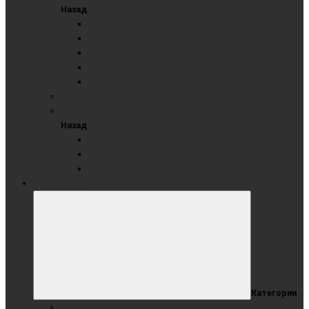
Назад
Стенд демонстрационный секционный
Стенд демонстрационный текстильный
Стенд модерационный мобильный
Стенд модерационный складной мобильный
Стенд-Мерс 3-секционный
Доска - ВИТРИНА
Настенные стенды
Назад
Информационный стенд ПВХ настенный
Настенный информационный стенд с карманами А4
Тематические стенды
КАРТОТЕКА
Категории
Картотека от 2 до 6 метров