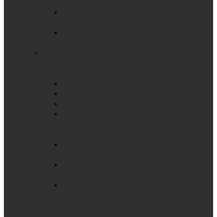
комбинированные
Раздвижные доски
маркерные
Раздвижные доски
меловые
ШКОЛЬНЫЕ ДОСКИ
ОДНОЭЛЕМЕНТНЫЕ
ДОСКИ
Маркерные
Меловые
Пробковые
Текстильные
ДВУХЭЛЕМЕНТНЫЕ
ДОСКИ
Двухэлементные
комбинированные
Двухэлементные
маркерные
Двухэлементные
меловые
ТРЕХЭЛЕМЕНТНЫЕ
ДОСКИ