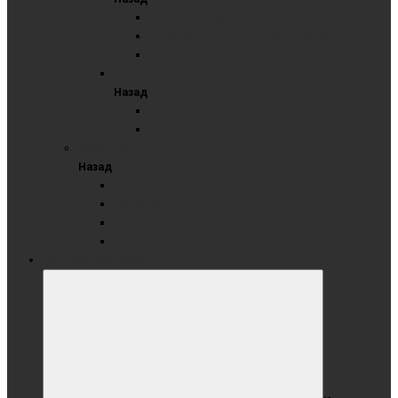
Пробковые доски
Пробковые доски с перфорацией
Пробковые комбинированные доски
Текстильные
Назад
Текстильные доски серые
Текстильные доски синие
ФЛИПЧАРТЫ
Назад
На роликах
На треноге
С вертикальной осью вращения
Флипчарт с планками
МЕТАЛЛОКЕРАМИКА