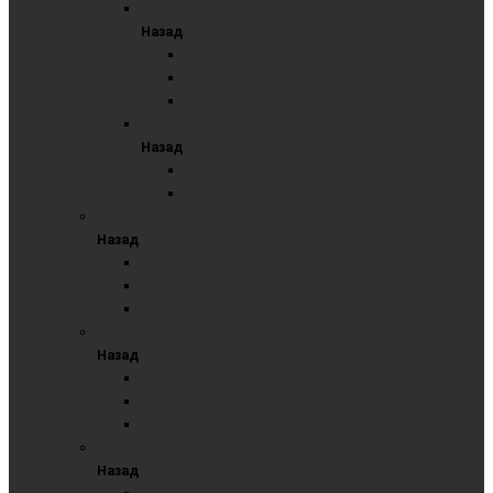
Пробковые
Назад
Пробковые доски
Пробковые доски с перфорацией
Пробковые комбинированные доски
Текстильные
Назад
Текстильные доски серые
Текстильные доски синие
ДВУХЭЛЕМЕНТНЫЕ ДОСКИ
Назад
Двухэлементные комбинированные
Двухэлементные маркерные
Двухэлементные меловые
ТРЕХЭЛЕМЕНТНЫЕ ДОСКИ
Назад
Трехэлементные комбинированные
Трехэлементные маркерные
Трехэлементные школьные для мела
ПЯТИЭЛЕМЕНТНЫЕ ДОСКИ
Назад