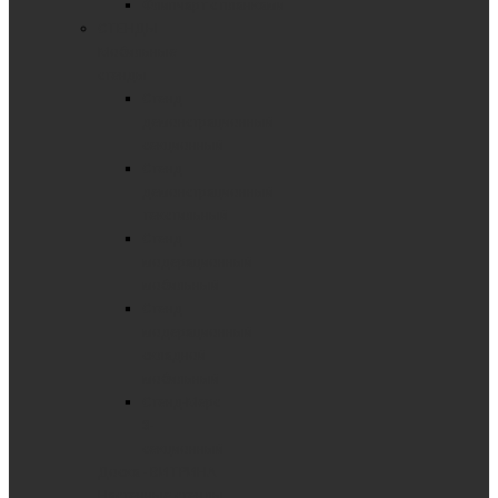
Флипчарт с планками
СТЕНДЫ
Мобильные
стенды
Стенд
демонстрационный
секционный
Стенд
демонстрационный
текстильный
Стенд
модерационный
мобильный
Стенд
модерационный
складной
мобильный
Стенд-Мерс
3-
секционный
Доска - ВИТРИНА
Настенные стенды