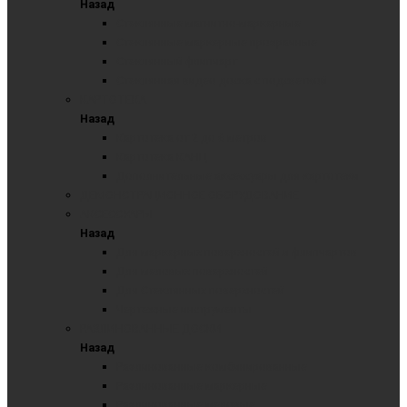
Назад
Стеклянные магнитно-маркерные
Стеклянные маркерные прозрачные
Стеклянный флипчарт
Стеклянная видео доска с подсветкой
КАРТОТЕКА
Назад
Картотека от 2 до 6 метров
Картотека КАНЦ
Дополнительные аксессуары для картотеки
ДЕМОНСТРАЦИОННОЕ ОБОРУДОВАНИЕ
АКСЕССУАРЫ
Назад
Для маркерных поверхностей и флипчартов
Для меловых поверхностей
Для Стеклянных поверхностей
Чертежные инструменты
РАЗЛИНОВАННЫЕ ДОСКИ
Назад
Разлинованные комбинированные
Разлинованные маркерные
Разлинованные меловые