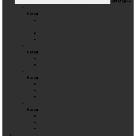
Категории
Трехэлементная доска премиум
Назад
Комбинированные трёхэлементные в Премиум
профиле
Маркерные трёхэлементные в Премиум профиле
Меловые трёхэлементные в Премиум профиле
Одноэлементная доска
Назад
Маркерные одноэлементные
Меловые одноэлементные
Трехэлементная доска
Назад
Комбинированные трехэлементные
Маркерные трехэлементные
Меловые трёхэлементные
Поворотные доски
Назад
Комбинированные поворотные
Маркерные поворотные
Меловые поворотные
СТЕКЛЯННЫЕ ДОСКИ