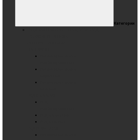
Категории
РАЗДВИЖНАЯ СИСТЕМА ДОСОК (РСД)
ГОТОВЫЕ РЕШЕНИЯ С
ИНТЕРАКТИВНЫМИ
ПАНЕЛЯМИ
Раздвижные доски
комбинированные
Раздвижные доски
маркерные
Раздвижные доски
меловые
РСД В КАРКАСЕ
РСД
комбинированные
РСД маркерные
РСД меловые
РСД РЕЛЬСОВАЯ
Раздвижные доски