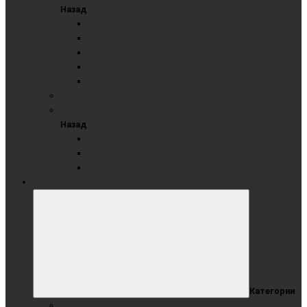
Назад
Стенд демонстрационный секционный
Стенд демонстрационный текстильный
Стенд модерационный мобильный
Стенд модерационный складной мобильный
Стенд-Мерс 3-секционный
Доска - ВИТРИНА
Настенные стенды
Назад
Информационный стенд ПВХ настенный
Настенный информационный стенд с карманами А4
Тематические стенды
КАРТОТЕКА
Категории
Картотека от 2 до 6 метров