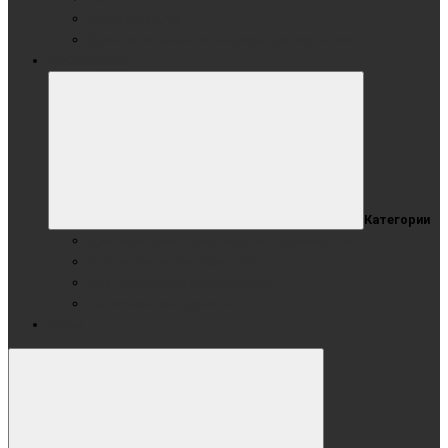
Картотека КАНЦ
Дополнительные аксессуары для картотеки
АКСЕССУАРЫ
Категории
Для маркерных поверхностей и флипчартов
Для меловых поверхностей
Для Стеклянных поверхностей
Чертежные инструменты
Акции