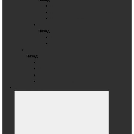
Пробковые доски
Пробковые доски с перфорацией
Пробковые комбинированные доски
Текстильные
Назад
Текстильные доски серые
Текстильные доски синие
ФЛИПЧАРТЫ
Назад
На роликах
На треноге
С вертикальной осью вращения
Флипчарт с планками
МЕТАЛЛОКЕРАМИКА