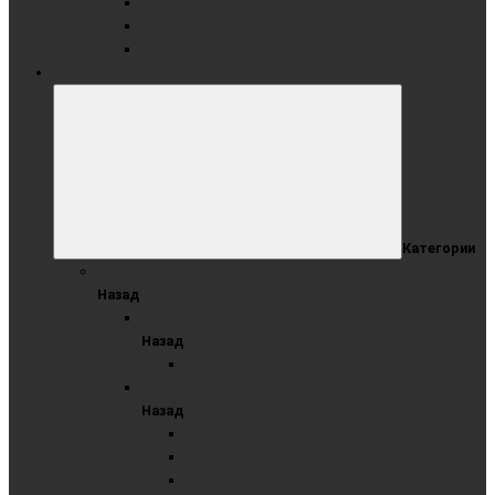
Раздвижные доски комбинированные
Раздвижные доски маркерные
Раздвижные доски меловые
ШКОЛЬНЫЕ ДОСКИ
Категории
ОДНОЭЛЕМЕНТНЫЕ ДОСКИ
Назад
Маркерные
Назад
Одноэлементные маркерные с разлиновкой
Меловые
Назад
Одноэлементные меловые зеленые доски
Одноэлементные меловые синие доски
Одноэлементные меловые черные доски