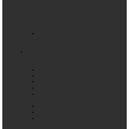
мобильные
поворотные
с
выдвижными
планками
Вертикальная
мобильная
поворотная
ОФИСНЫЕ ДОСКИ
Коллекция Wood
ОДНОЭЛЕМЕНТНЫЕ ДОСКИ
ЛОФТ
Меловые
Маркерные
Пробковые
Текстильные
ФЛИПЧАРТЫ
На роликах
На треноге
С вертикальной осью
вращения