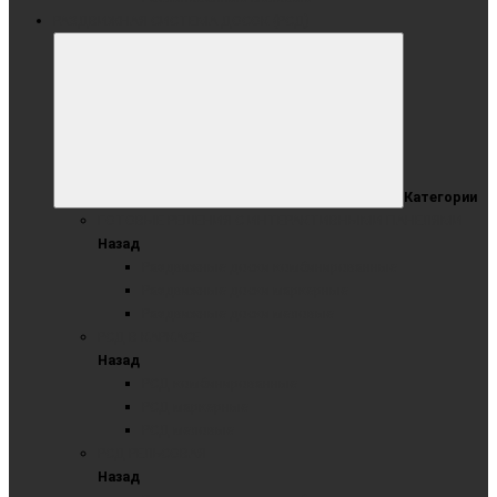
РАЗДВИЖНАЯ СИСТЕМА ДОСОК (РСД)
Категории
ГОТОВЫЕ РЕШЕНИЯ С ИНТЕРАКТИВНЫМИ ПАНЕЛЯМИ
Назад
Раздвижные доски комбинированные
Раздвижные доски маркерные
Раздвижные доски меловые
РСД В КАРКАСЕ
Назад
РСД комбинированные
РСД маркерные
РСД меловые
РСД РЕЛЬСОВАЯ
Назад