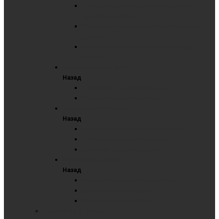
Комбинированные трёхэлементные в
Премиум профиле
Маркерные трёхэлементные в Премиум
профиле
Меловые трёхэлементные в Премиум
профиле
Одноэлементная доска
Назад
Маркерные одноэлементные
Меловые одноэлементные
Трехэлементная доска
Назад
Комбинированные трехэлементные
Маркерные трехэлементные
Меловые трёхэлементные
Поворотные доски
Назад
Комбинированные поворотные
Маркерные поворотные
Меловые поворотные
СТЕКЛЯННЫЕ ДОСКИ