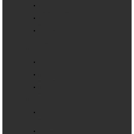
Трехэлементные
комбинированные
Трехэлементные
маркерные
Трехэлементные
школьные
для мела
ПЯТИЭЛЕМЕНТНЫЕ
ДОСКИ
Пятиэлементные
комбинированные
Пятиэлементные
маркерные
Пятиэлементные
меловые
ПОВОРОТНЫЕ
ДОСКИ
Горизонтальная
мобильная
поворотная
Горизонтальные