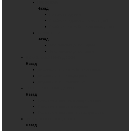
Пробковые
Назад
Пробковые доски
Пробковые доски с перфорацией
Пробковые комбинированные доски
Текстильные
Назад
Текстильные доски серые
Текстильные доски синие
ДВУХЭЛЕМЕНТНЫЕ ДОСКИ
Назад
Двухэлементные комбинированные
Двухэлементные маркерные
Двухэлементные меловые
ТРЕХЭЛЕМЕНТНЫЕ ДОСКИ
Назад
Трехэлементные комбинированные
Трехэлементные маркерные
Трехэлементные школьные для мела
ПЯТИЭЛЕМЕНТНЫЕ ДОСКИ
Назад