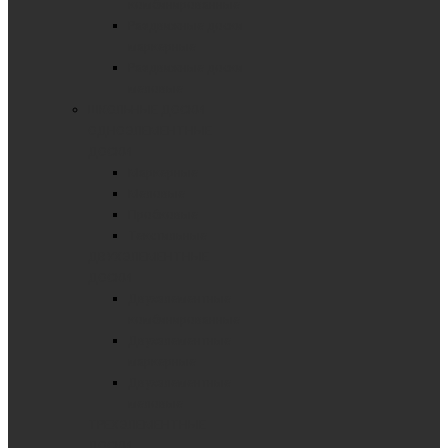
комбинированные
Раздвижные доски
маркерные
Раздвижные доски
меловые
ШКОЛЬНЫЕ ДОСКИ
ОДНОЭЛЕМЕНТНЫЕ
ДОСКИ
Маркерные
Меловые
Пробковые
Текстильные
ДВУХЭЛЕМЕНТНЫЕ
ДОСКИ
Двухэлементные
комбинированные
Двухэлементные
маркерные
Двухэлементные
меловые
ТРЕХЭЛЕМЕНТНЫЕ
ДОСКИ