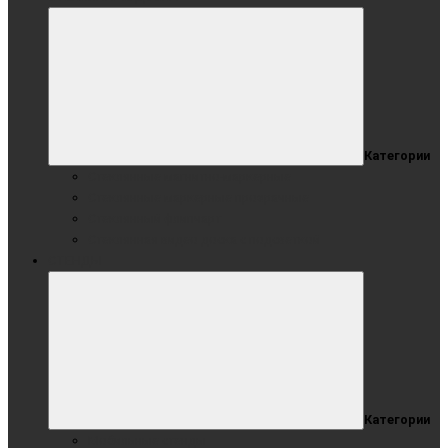
Категории
Стеклянные магнитно-маркерные
Стеклянные маркерные прозрачные
Стеклянный флипчарт
Стеклянная видео доска с подсветкой
СТЕНДЫ
Категории
Мобильные стенды