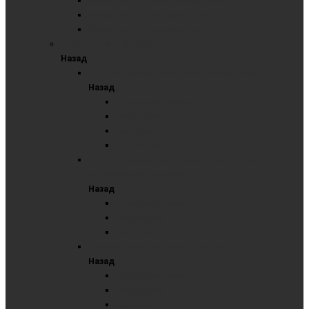
Пятиэлементные комбинированные
Пятиэлементные маркерные
Пятиэлементные меловые
ПОВОРОТНЫЕ ДОСКИ
Назад
Горизонтальная мобильная поворотная
Назад
Комбинированные
Маркерные
Меловые
Пробковые
Горизонтальные мобильные поворотные с
выдвижными планками
Назад
Комбинированные
Маркерные
Меловые
Вертикальная мобильная поворотная
Назад
Комбинированные
Маркерные
Меловые