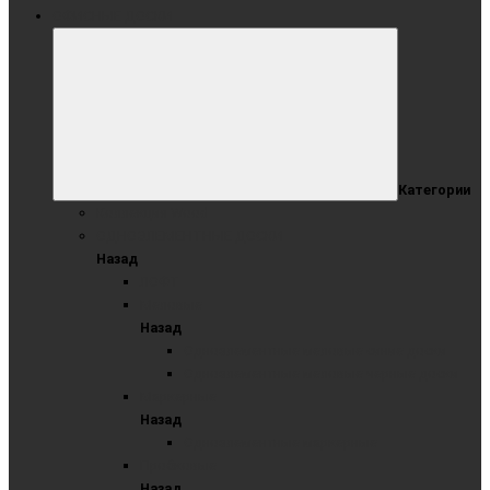
ОФИСНЫЕ ДОСКИ
Категории
Коллекция Wood
ОДНОЭЛЕМЕНТНЫЕ ДОСКИ
Назад
ЛОФТ
Меловые
Назад
Одноэлементные меловые синие доски
Одноэлементные меловые черные доски
Маркерные
Назад
Одноэлементные маркерные
Пробковые
Назад