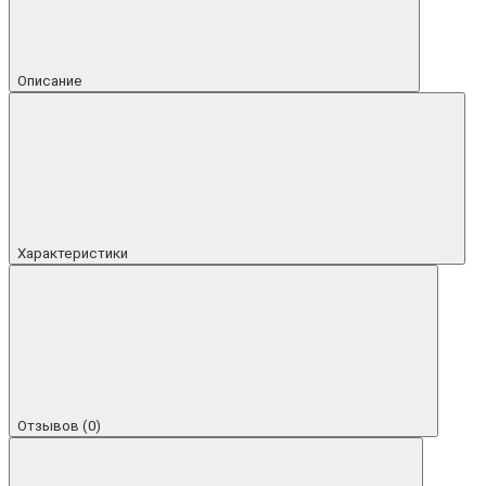
Описание
Характеристики
Отзывов (0)