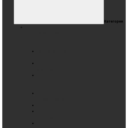
Категории
РАЗДВИЖНАЯ СИСТЕМА ДОСОК (РСД)
ГОТОВЫЕ РЕШЕНИЯ С
ИНТЕРАКТИВНЫМИ
ПАНЕЛЯМИ
Раздвижные доски
комбинированные
Раздвижные доски
маркерные
Раздвижные доски
меловые
РСД В КАРКАСЕ
РСД
комбинированные
РСД маркерные
РСД меловые
РСД РЕЛЬСОВАЯ
Раздвижные доски