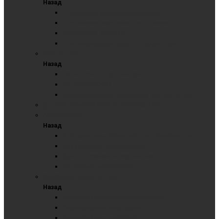
Назад
Стеклянные магнитно-маркерные
Стеклянные маркерные прозрачные
Стеклянный флипчарт
Стеклянная видео доска с подсветкой
КАРТОТЕКА
Назад
Картотека от 2 до 6 метров
Картотека КАНЦ
Дополнительные аксессуары для картотеки
ДЕМОНСТРАЦИОННОЕ ОБОРУДОВАНИЕ
АКСЕССУАРЫ
Назад
Для маркерных поверхностей и флипчартов
Для меловых поверхностей
Для Стеклянных поверхностей
Чертежные инструменты
РАЗЛИНОВАННЫЕ ДОСКИ
Назад
Разлинованные комбинированные
Разлинованные маркерные
Разлинованные меловые