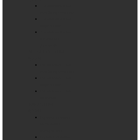
Трехэлементные
комбинированные
Трехэлементные
маркерные
Трехэлементные
школьные
для мела
ПЯТИЭЛЕМЕНТНЫЕ
ДОСКИ
Пятиэлементные
комбинированные
Пятиэлементные
маркерные
Пятиэлементные
меловые
ПОВОРОТНЫЕ
ДОСКИ
Горизонтальная
мобильная
поворотная
Горизонтальные