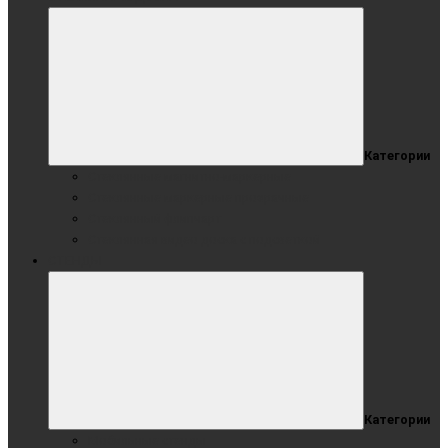
Категории
Стеклянные магнитно-маркерные
Стеклянные маркерные прозрачные
Стеклянный флипчарт
Стеклянная видео доска с подсветкой
СТЕНДЫ
Категории
Мобильные стенды