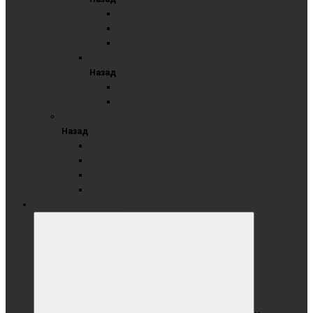
Пробковые доски
Пробковые доски с перфорацией
Пробковые комбинированные доски
Текстильные
Назад
Текстильные доски серые
Текстильные доски синие
ФЛИПЧАРТЫ
Назад
На роликах
На треноге
С вертикальной осью вращения
Флипчарт с планками
МЕТАЛЛОКЕРАМИКА