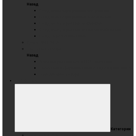
Назад
Стенд демонстрационный секционный
Стенд демонстрационный текстильный
Стенд модерационный мобильный
Стенд модерационный складной мобильный
Стенд-Мерс 3-секционный
Доска - ВИТРИНА
Настенные стенды
Назад
Информационный стенд ПВХ настенный
Настенный информационный стенд с карманами А4
Тематические стенды
КАРТОТЕКА
Категории
Картотека от 2 до 6 метров