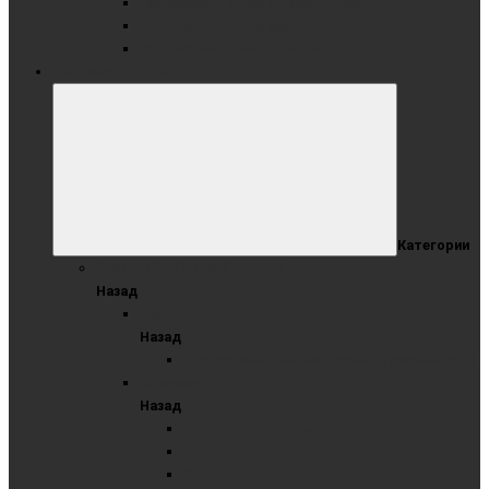
Раздвижные доски комбинированные
Раздвижные доски маркерные
Раздвижные доски меловые
ШКОЛЬНЫЕ ДОСКИ
Категории
ОДНОЭЛЕМЕНТНЫЕ ДОСКИ
Назад
Маркерные
Назад
Одноэлементные маркерные с разлиновкой
Меловые
Назад
Одноэлементные меловые зеленые доски
Одноэлементные меловые синие доски
Одноэлементные меловые черные доски