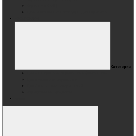
Картотека КАНЦ
Дополнительные аксессуары для картотеки
АКСЕССУАРЫ
Категории
Для маркерных поверхностей и флипчартов
Для меловых поверхностей
Для Стеклянных поверхностей
Чертежные инструменты
Акции