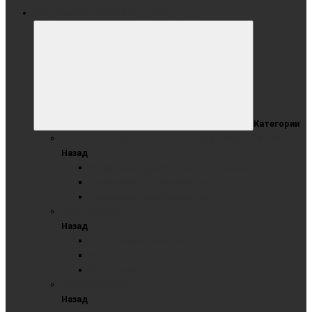
РАЗДВИЖНАЯ СИСТЕМА ДОСОК (РСД)
Категории
ГОТОВЫЕ РЕШЕНИЯ С ИНТЕРАКТИВНЫМИ ПАНЕЛЯМИ
Назад
Раздвижные доски комбинированные
Раздвижные доски маркерные
Раздвижные доски меловые
РСД В КАРКАСЕ
Назад
РСД комбинированные
РСД маркерные
РСД меловые
РСД РЕЛЬСОВАЯ
Назад