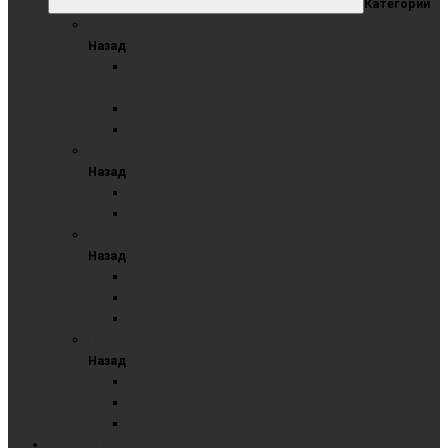
Категории
Трехэлементная доска премиум
Назад
Комбинированные трёхэлементные в Премиум
профиле
Маркерные трёхэлементные в Премиум профиле
Меловые трёхэлементные в Премиум профиле
Одноэлементная доска
Назад
Маркерные одноэлементные
Меловые одноэлементные
Трехэлементная доска
Назад
Комбинированные трехэлементные
Маркерные трехэлементные
Меловые трёхэлементные
Поворотные доски
Назад
Комбинированные поворотные
Маркерные поворотные
Меловые поворотные
СТЕКЛЯННЫЕ ДОСКИ