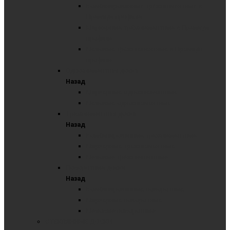
Комбинированные трёхэлементные в
Премиум профиле
Маркерные трёхэлементные в Премиум
профиле
Меловые трёхэлементные в Премиум
профиле
Одноэлементная доска
Назад
Маркерные одноэлементные
Меловые одноэлементные
Трехэлементная доска
Назад
Комбинированные трехэлементные
Маркерные трехэлементные
Меловые трёхэлементные
Поворотные доски
Назад
Комбинированные поворотные
Маркерные поворотные
Меловые поворотные
СТЕКЛЯННЫЕ ДОСКИ