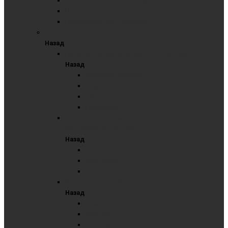
Пятиэлементные комбинированные
Пятиэлементные маркерные
Пятиэлементные меловые
ПОВОРОТНЫЕ ДОСКИ
Назад
Горизонтальная мобильная поворотная
Назад
Комбинированные
Маркерные
Меловые
Пробковые
Горизонтальные мобильные поворотные с
выдвижными планками
Назад
Комбинированные
Маркерные
Меловые
Вертикальная мобильная поворотная
Назад
Комбинированные
Маркерные
Меловые