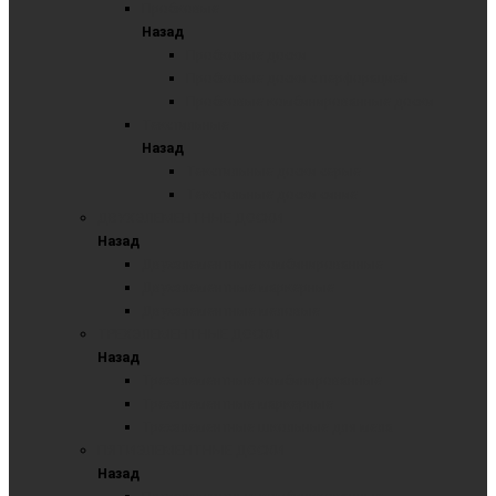
Пробковые
Назад
Пробковые доски
Пробковые доски с перфорацией
Пробковые комбинированные доски
Текстильные
Назад
Текстильные доски серые
Текстильные доски синие
ДВУХЭЛЕМЕНТНЫЕ ДОСКИ
Назад
Двухэлементные комбинированные
Двухэлементные маркерные
Двухэлементные меловые
ТРЕХЭЛЕМЕНТНЫЕ ДОСКИ
Назад
Трехэлементные комбинированные
Трехэлементные маркерные
Трехэлементные школьные для мела
ПЯТИЭЛЕМЕНТНЫЕ ДОСКИ
Назад