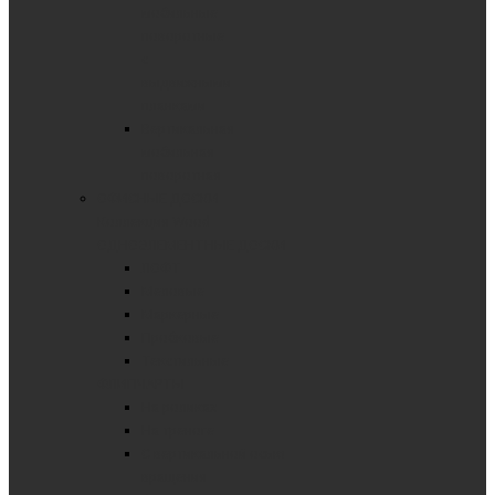
мобильные
поворотные
с
выдвижными
планками
Вертикальная
мобильная
поворотная
ОФИСНЫЕ ДОСКИ
Коллекция Wood
ОДНОЭЛЕМЕНТНЫЕ ДОСКИ
ЛОФТ
Меловые
Маркерные
Пробковые
Текстильные
ФЛИПЧАРТЫ
На роликах
На треноге
С вертикальной осью
вращения