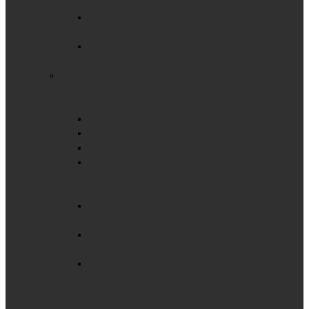
комбинированные
Раздвижные доски
маркерные
Раздвижные доски
меловые
ШКОЛЬНЫЕ ДОСКИ
ОДНОЭЛЕМЕНТНЫЕ
ДОСКИ
Маркерные
Меловые
Пробковые
Текстильные
ДВУХЭЛЕМЕНТНЫЕ
ДОСКИ
Двухэлементные
комбинированные
Двухэлементные
маркерные
Двухэлементные
меловые
ТРЕХЭЛЕМЕНТНЫЕ
ДОСКИ