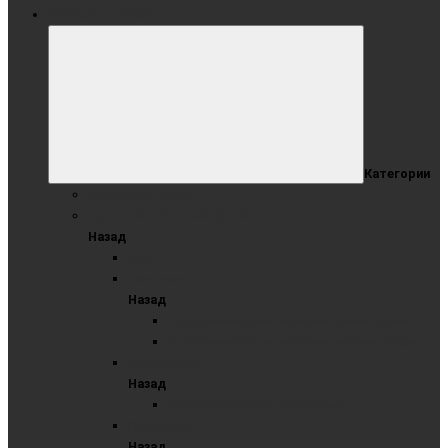
ОФИСНЫЕ ДОСКИ
Категории
Коллекция Wood
ОДНОЭЛЕМЕНТНЫЕ ДОСКИ
Назад
ЛОФТ
Меловые
Назад
Одноэлементные меловые синие доски
Одноэлементные меловые черные доски
Маркерные
Назад
Одноэлементные маркерные
Пробковые
Назад