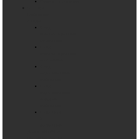
Флипчарт с планками
СТЕНДЫ
Мобильные
стенды
Стенд
демонстрационный
секционный
Стенд
демонстрационный
текстильный
Стенд
модерационный
мобильный
Стенд
модерационный
складной
мобильный
Стенд-Мерс
3-
секционный
Доска - ВИТРИНА
Настенные стенды