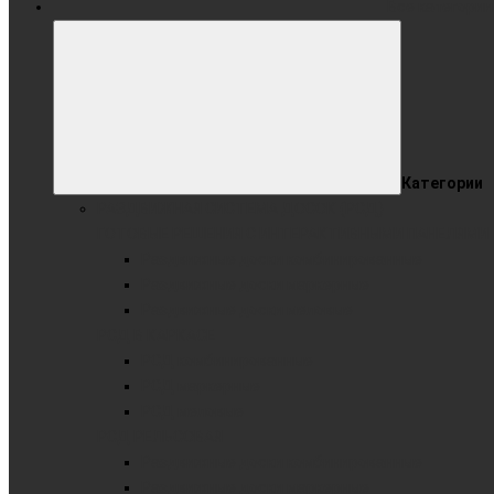
Все категории
Категории
РАЗДВИЖНАЯ СИСТЕМА ДОСОК (РСД)
ГОТОВЫЕ РЕШЕНИЯ С ИНТЕРАКТИВНЫМИ ПАНЕЛЯМИ
Раздвижные доски комбинированные
Раздвижные доски маркерные
Раздвижные доски меловые
РСД В КАРКАСЕ
РСД комбинированные
РСД маркерные
РСД меловые
РСД РЕЛЬСОВАЯ
Раздвижные доски комбинированные
Раздвижные доски маркерные