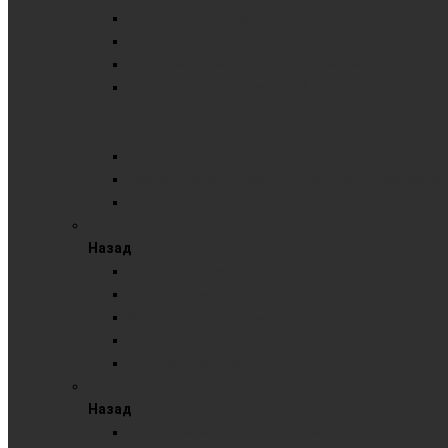
Стенд демонстрационный текстильный
Стенд модерационный мобильный
Стенд модерационный складной мобильный
Стенд-Мерс 3-секционный
Доска - ВИТРИНА
Настенные стенды
Информационный стенд ПВХ настенный
Настенный информационный стенд с карманам
Тематические стенды
МОЛЬБЕРТЫ
Назад
Односторонние
Двухсторонние
Комбинированные мольберты
Маркерный мольберт
Меловой мольберт
МЕТАЛЛОКЕРАМИКА
Назад
Трехэлементная доска премиум