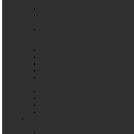
ПОВОРОТНЫЕ ДОСКИ
Горизонтальная мобильная поворотная
Горизонтальные мобильные поворотные с
выдвижными планками
Вертикальная мобильная поворотная
ОФИСНЫЕ ДОСКИ
Коллекция Wood
ОДНОЭЛЕМЕНТНЫЕ ДОСКИ
ЛОФТ
Меловые
Маркерные
Пробковые
Текстильные
ФЛИПЧАРТЫ
На роликах
На треноге
С вертикальной осью вращения
Флипчарт с планками
СТЕНДЫ
Мобильные стенды
Стенд демонстрационный секционный