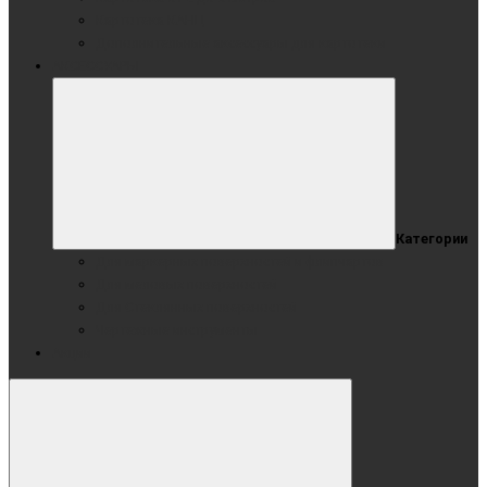
Картотека КАНЦ
Дополнительные аксессуары для картотеки
АКСЕССУАРЫ
Категории
Для маркерных поверхностей и флипчартов
Для меловых поверхностей
Для Стеклянных поверхностей
Чертежные инструменты
Акции