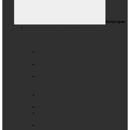
Категории
РАЗДВИЖНАЯ СИСТЕМА ДОСОК (РСД)
ГОТОВЫЕ РЕШЕНИЯ С
ИНТЕРАКТИВНЫМИ
ПАНЕЛЯМИ
Раздвижные доски
комбинированные
Раздвижные доски
маркерные
Раздвижные доски
меловые
РСД В КАРКАСЕ
РСД
комбинированные
РСД маркерные
РСД меловые
РСД РЕЛЬСОВАЯ
Раздвижные доски