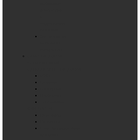
мобильные
поворотные
с
выдвижными
планками
Вертикальная
мобильная
поворотная
ОФИСНЫЕ ДОСКИ
Коллекция Wood
ОДНОЭЛЕМЕНТНЫЕ ДОСКИ
ЛОФТ
Меловые
Маркерные
Пробковые
Текстильные
ФЛИПЧАРТЫ
На роликах
На треноге
С вертикальной осью
вращения