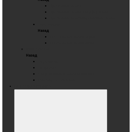
Пробковые доски
Пробковые доски с перфорацией
Пробковые комбинированные доски
Текстильные
Назад
Текстильные доски серые
Текстильные доски синие
ФЛИПЧАРТЫ
Назад
На роликах
На треноге
С вертикальной осью вращения
Флипчарт с планками
МЕТАЛЛОКЕРАМИКА