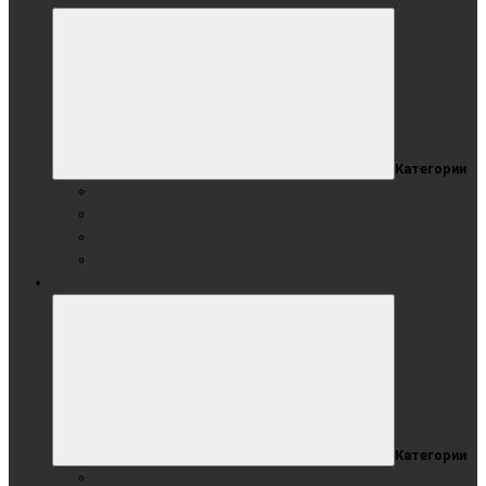
Категории
Стеклянные магнитно-маркерные
Стеклянные маркерные прозрачные
Стеклянный флипчарт
Стеклянная видео доска с подсветкой
СТЕНДЫ
Категории
Мобильные стенды