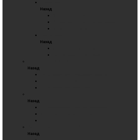
Пробковые
Назад
Пробковые доски
Пробковые доски с перфорацией
Пробковые комбинированные доски
Текстильные
Назад
Текстильные доски серые
Текстильные доски синие
ДВУХЭЛЕМЕНТНЫЕ ДОСКИ
Назад
Двухэлементные комбинированные
Двухэлементные маркерные
Двухэлементные меловые
ТРЕХЭЛЕМЕНТНЫЕ ДОСКИ
Назад
Трехэлементные комбинированные
Трехэлементные маркерные
Трехэлементные школьные для мела
ПЯТИЭЛЕМЕНТНЫЕ ДОСКИ
Назад