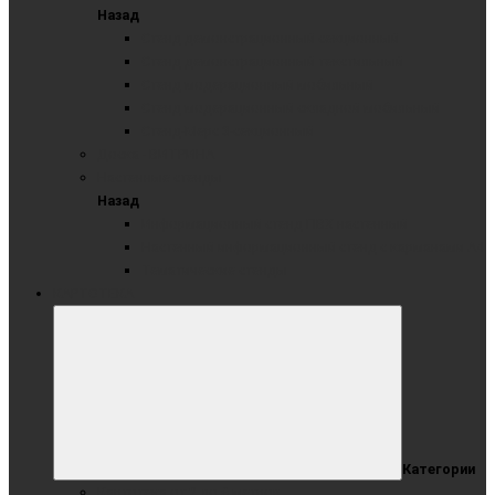
Назад
Стенд демонстрационный секционный
Стенд демонстрационный текстильный
Стенд модерационный мобильный
Стенд модерационный складной мобильный
Стенд-Мерс 3-секционный
Доска - ВИТРИНА
Настенные стенды
Назад
Информационный стенд ПВХ настенный
Настенный информационный стенд с карманами А4
Тематические стенды
КАРТОТЕКА
Категории
Картотека от 2 до 6 метров