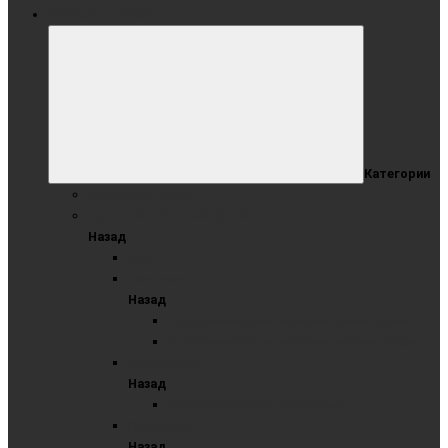
ОФИСНЫЕ ДОСКИ
Категории
Коллекция Wood
ОДНОЭЛЕМЕНТНЫЕ ДОСКИ
Назад
ЛОФТ
Меловые
Назад
Одноэлементные меловые синие доски
Одноэлементные меловые черные доски
Маркерные
Назад
Одноэлементные маркерные
Пробковые
Назад