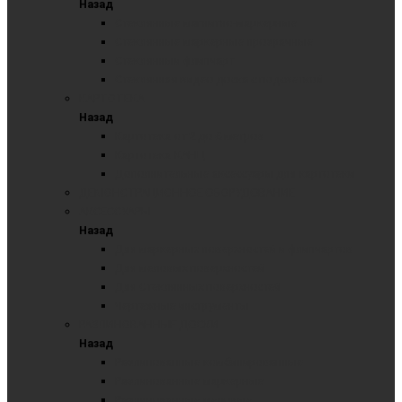
Назад
Стеклянные магнитно-маркерные
Стеклянные маркерные прозрачные
Стеклянный флипчарт
Стеклянная видео доска с подсветкой
КАРТОТЕКА
Назад
Картотека от 2 до 6 метров
Картотека КАНЦ
Дополнительные аксессуары для картотеки
ДЕМОНСТРАЦИОННОЕ ОБОРУДОВАНИЕ
АКСЕССУАРЫ
Назад
Для маркерных поверхностей и флипчартов
Для меловых поверхностей
Для Стеклянных поверхностей
Чертежные инструменты
РАЗЛИНОВАННЫЕ ДОСКИ
Назад
Разлинованные комбинированные
Разлинованные маркерные
Разлинованные меловые