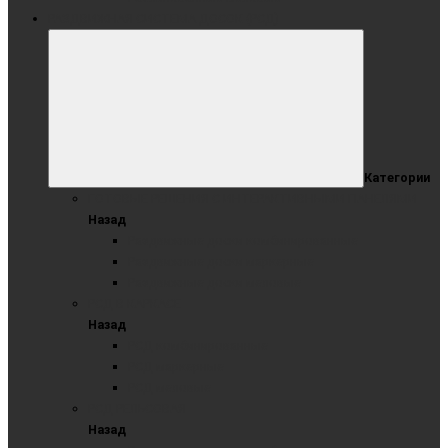
РАЗДВИЖНАЯ СИСТЕМА ДОСОК (РСД)
Категории
ГОТОВЫЕ РЕШЕНИЯ С ИНТЕРАКТИВНЫМИ ПАНЕЛЯМИ
Назад
Раздвижные доски комбинированные
Раздвижные доски маркерные
Раздвижные доски меловые
РСД В КАРКАСЕ
Назад
РСД комбинированные
РСД маркерные
РСД меловые
РСД РЕЛЬСОВАЯ
Назад