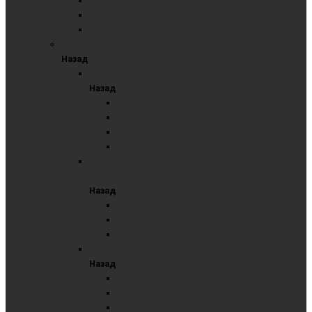
Пятиэлементные комбинированные
Пятиэлементные маркерные
Пятиэлементные меловые
ПОВОРОТНЫЕ ДОСКИ
Назад
Горизонтальная мобильная поворотная
Назад
Комбинированные
Маркерные
Меловые
Пробковые
Горизонтальные мобильные поворотные с
выдвижными планками
Назад
Комбинированные
Маркерные
Меловые
Вертикальная мобильная поворотная
Назад
Комбинированные
Маркерные
Меловые