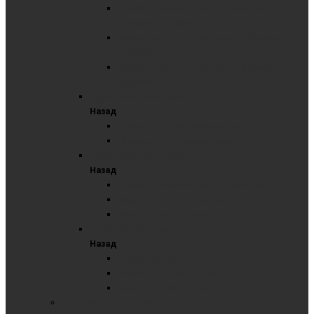
Комбинированные трёхэлементные в
Премиум профиле
Маркерные трёхэлементные в Премиум
профиле
Меловые трёхэлементные в Премиум
профиле
Одноэлементная доска
Назад
Маркерные одноэлементные
Меловые одноэлементные
Трехэлементная доска
Назад
Комбинированные трехэлементные
Маркерные трехэлементные
Меловые трёхэлементные
Поворотные доски
Назад
Комбинированные поворотные
Маркерные поворотные
Меловые поворотные
СТЕКЛЯННЫЕ ДОСКИ