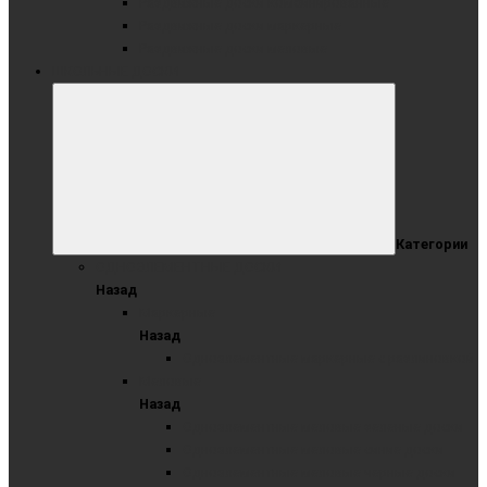
Раздвижные доски комбинированные
Раздвижные доски маркерные
Раздвижные доски меловые
ШКОЛЬНЫЕ ДОСКИ
Категории
ОДНОЭЛЕМЕНТНЫЕ ДОСКИ
Назад
Маркерные
Назад
Одноэлементные маркерные с разлиновкой
Меловые
Назад
Одноэлементные меловые зеленые доски
Одноэлементные меловые синие доски
Одноэлементные меловые черные доски