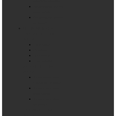
комбинированные
Раздвижные доски
маркерные
Раздвижные доски
меловые
ШКОЛЬНЫЕ ДОСКИ
ОДНОЭЛЕМЕНТНЫЕ
ДОСКИ
Маркерные
Меловые
Пробковые
Текстильные
ДВУХЭЛЕМЕНТНЫЕ
ДОСКИ
Двухэлементные
комбинированные
Двухэлементные
маркерные
Двухэлементные
меловые
ТРЕХЭЛЕМЕНТНЫЕ
ДОСКИ