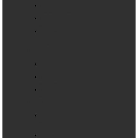
Трехэлементные
комбинированные
Трехэлементные
маркерные
Трехэлементные
школьные
для мела
ПЯТИЭЛЕМЕНТНЫЕ
ДОСКИ
Пятиэлементные
комбинированные
Пятиэлементные
маркерные
Пятиэлементные
меловые
ПОВОРОТНЫЕ
ДОСКИ
Горизонтальная
мобильная
поворотная
Горизонтальные