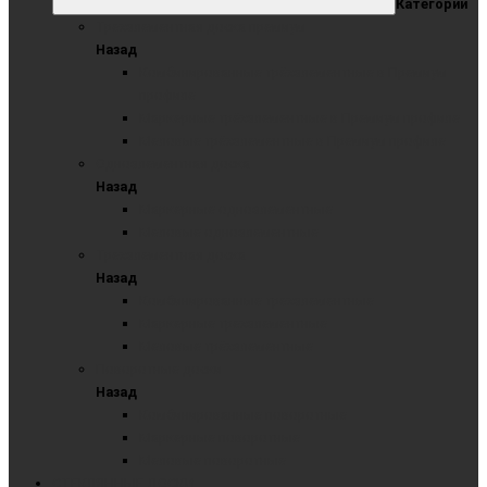
Категории
Трехэлементная доска премиум
Назад
Комбинированные трёхэлементные в Премиум
профиле
Маркерные трёхэлементные в Премиум профиле
Меловые трёхэлементные в Премиум профиле
Одноэлементная доска
Назад
Маркерные одноэлементные
Меловые одноэлементные
Трехэлементная доска
Назад
Комбинированные трехэлементные
Маркерные трехэлементные
Меловые трёхэлементные
Поворотные доски
Назад
Комбинированные поворотные
Маркерные поворотные
Меловые поворотные
СТЕКЛЯННЫЕ ДОСКИ