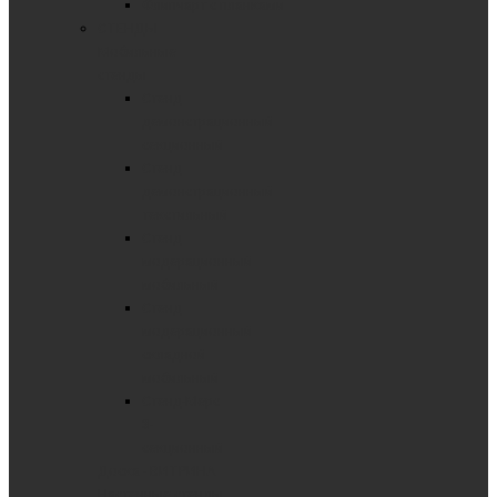
Флипчарт с планками
СТЕНДЫ
Мобильные
стенды
Стенд
демонстрационный
секционный
Стенд
демонстрационный
текстильный
Стенд
модерационный
мобильный
Стенд
модерационный
складной
мобильный
Стенд-Мерс
3-
секционный
Доска - ВИТРИНА
Настенные стенды