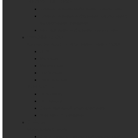
ПОВОРОТНЫЕ ДОСКИ
Горизонтальная мобильная поворотная
Горизонтальные мобильные поворотные с
выдвижными планками
Вертикальная мобильная поворотная
ОФИСНЫЕ ДОСКИ
Коллекция Wood
ОДНОЭЛЕМЕНТНЫЕ ДОСКИ
ЛОФТ
Меловые
Маркерные
Пробковые
Текстильные
ФЛИПЧАРТЫ
На роликах
На треноге
С вертикальной осью вращения
Флипчарт с планками
СТЕНДЫ
Мобильные стенды
Стенд демонстрационный секционный