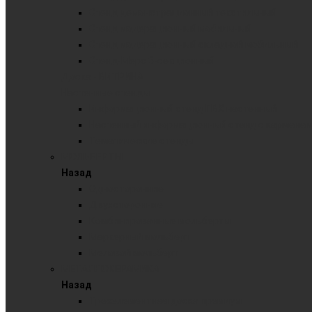
Стенд демонстрационный текстильный
Стенд модерационный мобильный
Стенд модерационный складной мобильный
Стенд-Мерс 3-секционный
Доска - ВИТРИНА
Настенные стенды
Информационный стенд ПВХ настенный
Настенный информационный стенд с карманам
Тематические стенды
МОЛЬБЕРТЫ
Назад
Односторонние
Двухсторонние
Комбинированные мольберты
Маркерный мольберт
Меловой мольберт
МЕТАЛЛОКЕРАМИКА
Назад
Трехэлементная доска премиум