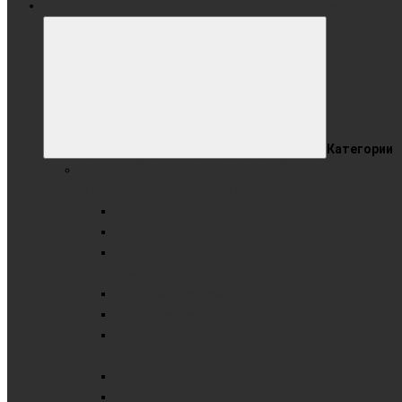
Все категории
Категории
РАЗДВИЖНАЯ СИСТЕМА ДОСОК (РСД)
ГОТОВЫЕ РЕШЕНИЯ С ИНТЕРАКТИВНЫМИ ПАНЕЛЯМИ
Раздвижные доски комбинированные
Раздвижные доски маркерные
Раздвижные доски меловые
РСД В КАРКАСЕ
РСД комбинированные
РСД маркерные
РСД меловые
РСД РЕЛЬСОВАЯ
Раздвижные доски комбинированные
Раздвижные доски маркерные