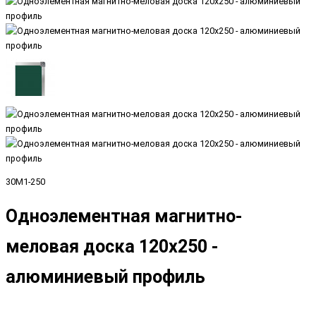
30М1-250
Одноэлементная магнитно-
меловая доска 120х250 -
алюминиевый профиль