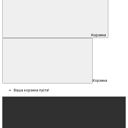
Корзина
Корзина
Ваша корзина пуста!