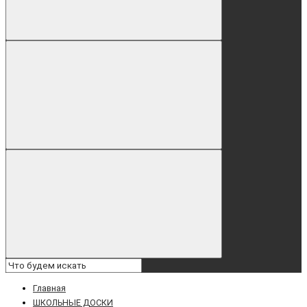
Главная
ШКОЛЬНЫЕ ДОСКИ