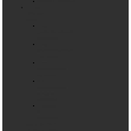
Флипчарт с планками
СТЕНДЫ
Мобильные
стенды
Стенд
демонстрационный
секционный
Стенд
демонстрационный
текстильный
Стенд
модерационный
мобильный
Стенд
модерационный
складной
мобильный
Стенд-Мерс
3-
секционный
Доска - ВИТРИНА
Настенные стенды