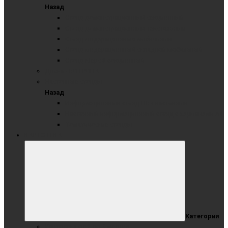
Назад
Стенд демонстрационный секционный
Стенд демонстрационный текстильный
Стенд модерационный мобильный
Стенд модерационный складной мобильный
Стенд-Мерс 3-секционный
Доска - ВИТРИНА
Настенные стенды
Назад
Информационный стенд ПВХ настенный
Настенный информационный стенд с карманами А4
Тематические стенды
КАРТОТЕКА
Категории
Картотека от 2 до 6 метров