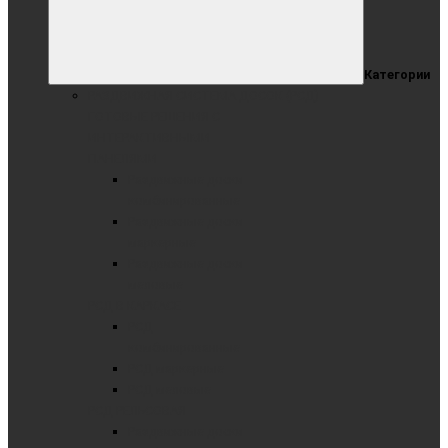
Категории
РАЗДВИЖНАЯ СИСТЕМА ДОСОК (РСД)
ГОТОВЫЕ РЕШЕНИЯ С
ИНТЕРАКТИВНЫМИ
ПАНЕЛЯМИ
Раздвижные доски
комбинированные
Раздвижные доски
маркерные
Раздвижные доски
меловые
РСД В КАРКАСЕ
РСД
комбинированные
РСД маркерные
РСД меловые
РСД РЕЛЬСОВАЯ
Раздвижные доски