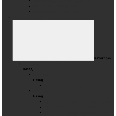
Раздвижные доски комбинированные
Раздвижные доски маркерные
Раздвижные доски меловые
ШКОЛЬНЫЕ ДОСКИ
Категории
ОДНОЭЛЕМЕНТНЫЕ ДОСКИ
Назад
Маркерные
Назад
Одноэлементные маркерные с разлиновкой
Меловые
Назад
Одноэлементные меловые зеленые доски
Одноэлементные меловые синие доски
Одноэлементные меловые черные доски