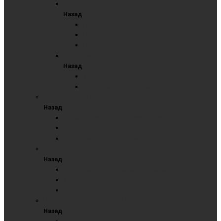
Пробковые
Назад
Пробковые доски
Пробковые доски с перфорацией
Пробковые комбинированные доски
Текстильные
Назад
Текстильные доски серые
Текстильные доски синие
ДВУХЭЛЕМЕНТНЫЕ ДОСКИ
Назад
Двухэлементные комбинированные
Двухэлементные маркерные
Двухэлементные меловые
ТРЕХЭЛЕМЕНТНЫЕ ДОСКИ
Назад
Трехэлементные комбинированные
Трехэлементные маркерные
Трехэлементные школьные для мела
ПЯТИЭЛЕМЕНТНЫЕ ДОСКИ
Назад