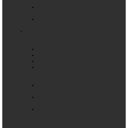
комбинированные
Раздвижные доски
маркерные
Раздвижные доски
меловые
ШКОЛЬНЫЕ ДОСКИ
ОДНОЭЛЕМЕНТНЫЕ
ДОСКИ
Маркерные
Меловые
Пробковые
Текстильные
ДВУХЭЛЕМЕНТНЫЕ
ДОСКИ
Двухэлементные
комбинированные
Двухэлементные
маркерные
Двухэлементные
меловые
ТРЕХЭЛЕМЕНТНЫЕ
ДОСКИ