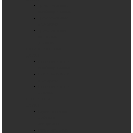
Трехэлементные
комбинированные
Трехэлементные
маркерные
Трехэлементные
школьные
для мела
ПЯТИЭЛЕМЕНТНЫЕ
ДОСКИ
Пятиэлементные
комбинированные
Пятиэлементные
маркерные
Пятиэлементные
меловые
ПОВОРОТНЫЕ
ДОСКИ
Горизонтальная
мобильная
поворотная
Горизонтальные