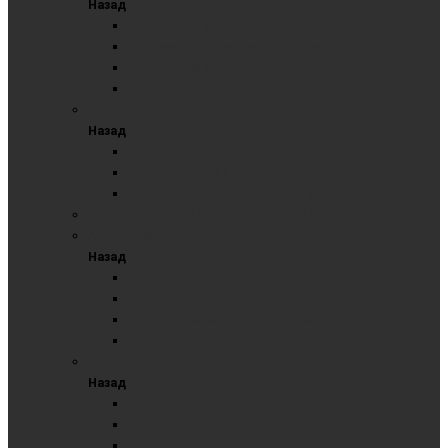
Назад
Стеклянные магнитно-маркерные
Стеклянные маркерные прозрачные
Стеклянный флипчарт
Стеклянная видео доска с подсветкой
КАРТОТЕКА
Назад
Картотека от 2 до 6 метров
Картотека КАНЦ
Дополнительные аксессуары для картотеки
ДЕМОНСТРАЦИОННОЕ ОБОРУДОВАНИЕ
АКСЕССУАРЫ
Назад
Для маркерных поверхностей и флипчартов
Для меловых поверхностей
Для Стеклянных поверхностей
Чертежные инструменты
РАЗЛИНОВАННЫЕ ДОСКИ
Назад
Разлинованные комбинированные
Разлинованные маркерные
Разлинованные меловые