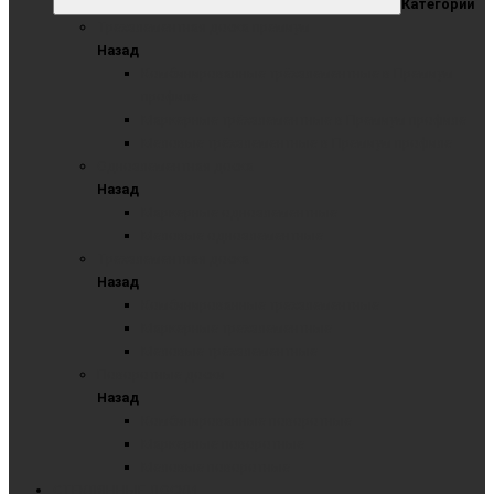
Категории
Трехэлементная доска премиум
Назад
Комбинированные трёхэлементные в Премиум
профиле
Маркерные трёхэлементные в Премиум профиле
Меловые трёхэлементные в Премиум профиле
Одноэлементная доска
Назад
Маркерные одноэлементные
Меловые одноэлементные
Трехэлементная доска
Назад
Комбинированные трехэлементные
Маркерные трехэлементные
Меловые трёхэлементные
Поворотные доски
Назад
Комбинированные поворотные
Маркерные поворотные
Меловые поворотные
СТЕКЛЯННЫЕ ДОСКИ