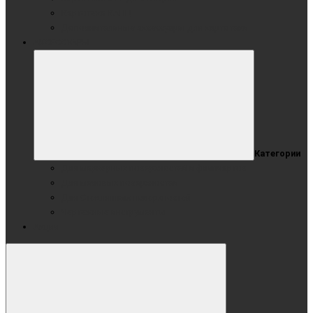
Картотека КАНЦ
Дополнительные аксессуары для картотеки
АКСЕССУАРЫ
Категории
Для маркерных поверхностей и флипчартов
Для меловых поверхностей
Для Стеклянных поверхностей
Чертежные инструменты
Акции