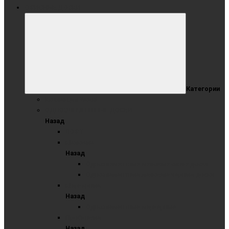
ОФИСНЫЕ ДОСКИ
Категории
Коллекция Wood
ОДНОЭЛЕМЕНТНЫЕ ДОСКИ
Назад
ЛОФТ
Меловые
Назад
Одноэлементные меловые синие доски
Одноэлементные меловые черные доски
Маркерные
Назад
Одноэлементные маркерные
Пробковые
Назад