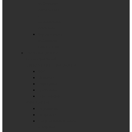
мобильные
поворотные
с
выдвижными
планками
Вертикальная
мобильная
поворотная
ОФИСНЫЕ ДОСКИ
Коллекция Wood
ОДНОЭЛЕМЕНТНЫЕ ДОСКИ
ЛОФТ
Меловые
Маркерные
Пробковые
Текстильные
ФЛИПЧАРТЫ
На роликах
На треноге
С вертикальной осью
вращения