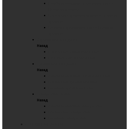
Комбинированные трёхэлементные в
Премиум профиле
Маркерные трёхэлементные в Премиум
профиле
Меловые трёхэлементные в Премиум
профиле
Одноэлементная доска
Назад
Маркерные одноэлементные
Меловые одноэлементные
Трехэлементная доска
Назад
Комбинированные трехэлементные
Маркерные трехэлементные
Меловые трёхэлементные
Поворотные доски
Назад
Комбинированные поворотные
Маркерные поворотные
Меловые поворотные
СТЕКЛЯННЫЕ ДОСКИ