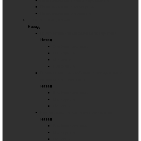
Пятиэлементные комбинированные
Пятиэлементные маркерные
Пятиэлементные меловые
ПОВОРОТНЫЕ ДОСКИ
Назад
Горизонтальная мобильная поворотная
Назад
Комбинированные
Маркерные
Меловые
Пробковые
Горизонтальные мобильные поворотные с
выдвижными планками
Назад
Комбинированные
Маркерные
Меловые
Вертикальная мобильная поворотная
Назад
Комбинированные
Маркерные
Меловые