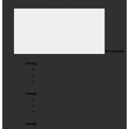
РАЗДВИЖНАЯ СИСТЕМА ДОСОК (РСД)
Категории
ГОТОВЫЕ РЕШЕНИЯ С ИНТЕРАКТИВНЫМИ ПАНЕЛЯМИ
Назад
Раздвижные доски комбинированные
Раздвижные доски маркерные
Раздвижные доски меловые
РСД В КАРКАСЕ
Назад
РСД комбинированные
РСД маркерные
РСД меловые
РСД РЕЛЬСОВАЯ
Назад