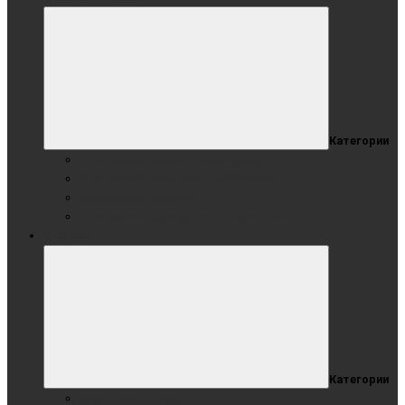
Категории
Стеклянные магнитно-маркерные
Стеклянные маркерные прозрачные
Стеклянный флипчарт
Стеклянная видео доска с подсветкой
СТЕНДЫ
Категории
Мобильные стенды