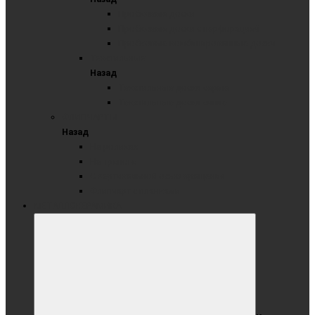
Пробковые доски
Пробковые доски с перфорацией
Пробковые комбинированные доски
Текстильные
Назад
Текстильные доски серые
Текстильные доски синие
ФЛИПЧАРТЫ
Назад
На роликах
На треноге
С вертикальной осью вращения
Флипчарт с планками
МЕТАЛЛОКЕРАМИКА