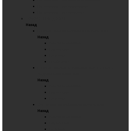
Пятиэлементные комбинированные
Пятиэлементные маркерные
Пятиэлементные меловые
ПОВОРОТНЫЕ ДОСКИ
Назад
Горизонтальная мобильная поворотная
Назад
Комбинированные
Маркерные
Меловые
Пробковые
Горизонтальные мобильные поворотные с
выдвижными планками
Назад
Комбинированные
Маркерные
Меловые
Вертикальная мобильная поворотная
Назад
Комбинированные
Маркерные
Меловые