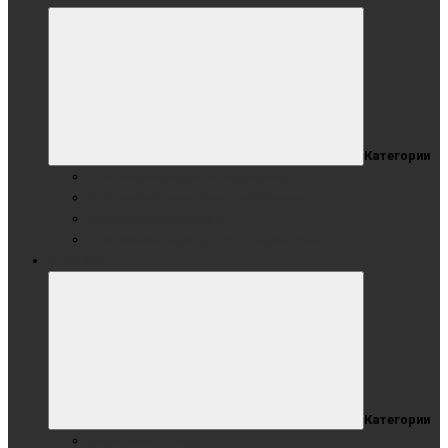
Категории
Стеклянные магнитно-маркерные
Стеклянные маркерные прозрачные
Стеклянный флипчарт
Стеклянная видео доска с подсветкой
СТЕНДЫ
Категории
Мобильные стенды