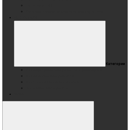
Картотека КАНЦ
Дополнительные аксессуары для картотеки
АКСЕССУАРЫ
Категории
Для маркерных поверхностей и флипчартов
Для меловых поверхностей
Для Стеклянных поверхностей
Чертежные инструменты
Акции