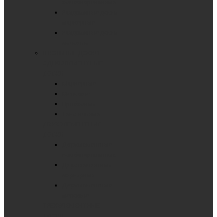
комбинированные
Раздвижные доски
маркерные
Раздвижные доски
меловые
ШКОЛЬНЫЕ ДОСКИ
ОДНОЭЛЕМЕНТНЫЕ
ДОСКИ
Маркерные
Меловые
Пробковые
Текстильные
ДВУХЭЛЕМЕНТНЫЕ
ДОСКИ
Двухэлементные
комбинированные
Двухэлементные
маркерные
Двухэлементные
меловые
ТРЕХЭЛЕМЕНТНЫЕ
ДОСКИ