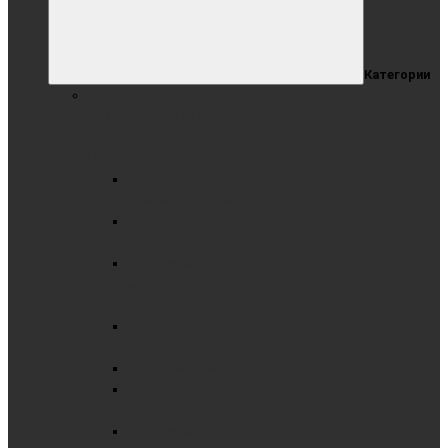
Категории
РАЗДВИЖНАЯ СИСТЕМА ДОСОК (РСД)
ГОТОВЫЕ РЕШЕНИЯ С
ИНТЕРАКТИВНЫМИ
ПАНЕЛЯМИ
Раздвижные доски
комбинированные
Раздвижные доски
маркерные
Раздвижные доски
меловые
РСД В КАРКАСЕ
РСД
комбинированные
РСД маркерные
РСД меловые
РСД РЕЛЬСОВАЯ
Раздвижные доски