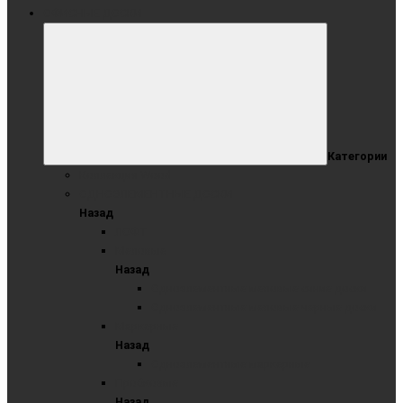
ОФИСНЫЕ ДОСКИ
Категории
Коллекция Wood
ОДНОЭЛЕМЕНТНЫЕ ДОСКИ
Назад
ЛОФТ
Меловые
Назад
Одноэлементные меловые синие доски
Одноэлементные меловые черные доски
Маркерные
Назад
Одноэлементные маркерные
Пробковые
Назад