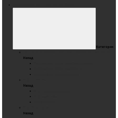
РАЗДВИЖНАЯ СИСТЕМА ДОСОК (РСД)
Категории
ГОТОВЫЕ РЕШЕНИЯ С ИНТЕРАКТИВНЫМИ ПАНЕЛЯМИ
Назад
Раздвижные доски комбинированные
Раздвижные доски маркерные
Раздвижные доски меловые
РСД В КАРКАСЕ
Назад
РСД комбинированные
РСД маркерные
РСД меловые
РСД РЕЛЬСОВАЯ
Назад