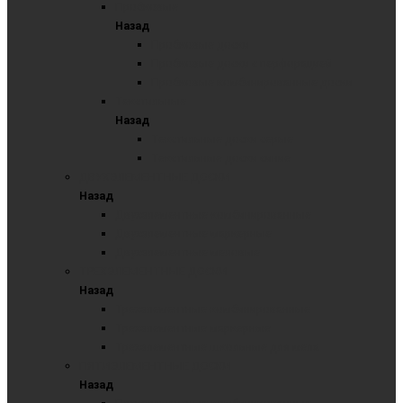
Пробковые
Назад
Пробковые доски
Пробковые доски с перфорацией
Пробковые комбинированные доски
Текстильные
Назад
Текстильные доски серые
Текстильные доски синие
ДВУХЭЛЕМЕНТНЫЕ ДОСКИ
Назад
Двухэлементные комбинированные
Двухэлементные маркерные
Двухэлементные меловые
ТРЕХЭЛЕМЕНТНЫЕ ДОСКИ
Назад
Трехэлементные комбинированные
Трехэлементные маркерные
Трехэлементные школьные для мела
ПЯТИЭЛЕМЕНТНЫЕ ДОСКИ
Назад