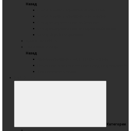
Назад
Стенд демонстрационный секционный
Стенд демонстрационный текстильный
Стенд модерационный мобильный
Стенд модерационный складной мобильный
Стенд-Мерс 3-секционный
Доска - ВИТРИНА
Настенные стенды
Назад
Информационный стенд ПВХ настенный
Настенный информационный стенд с карманами А4
Тематические стенды
КАРТОТЕКА
Категории
Картотека от 2 до 6 метров