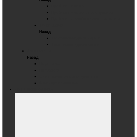
Пробковые доски
Пробковые доски с перфорацией
Пробковые комбинированные доски
Текстильные
Назад
Текстильные доски серые
Текстильные доски синие
ФЛИПЧАРТЫ
Назад
На роликах
На треноге
С вертикальной осью вращения
Флипчарт с планками
МЕТАЛЛОКЕРАМИКА