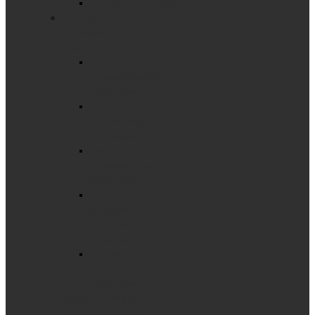
Флипчарт с планками
СТЕНДЫ
Мобильные
стенды
Стенд
демонстрационный
секционный
Стенд
демонстрационный
текстильный
Стенд
модерационный
мобильный
Стенд
модерационный
складной
мобильный
Стенд-Мерс
3-
секционный
Доска - ВИТРИНА
Настенные стенды