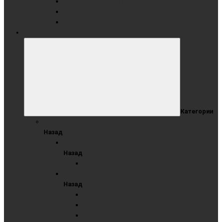
Раздвижные доски комбинированные
Раздвижные доски маркерные
Раздвижные доски меловые
ШКОЛЬНЫЕ ДОСКИ
Категории
ОДНОЭЛЕМЕНТНЫЕ ДОСКИ
Назад
Маркерные
Назад
Одноэлементные маркерные с разлиновкой
Меловые
Назад
Одноэлементные меловые зеленые доски
Одноэлементные меловые синие доски
Одноэлементные меловые черные доски