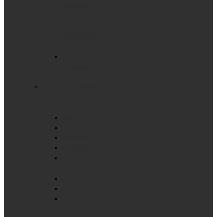
мобильные
поворотные
с
выдвижными
планками
Вертикальная
мобильная
поворотная
ОФИСНЫЕ ДОСКИ
Коллекция Wood
ОДНОЭЛЕМЕНТНЫЕ ДОСКИ
ЛОФТ
Меловые
Маркерные
Пробковые
Текстильные
ФЛИПЧАРТЫ
На роликах
На треноге
С вертикальной осью
вращения