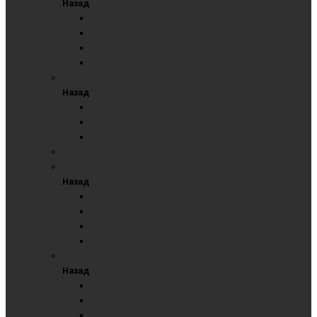
Назад
Стеклянные магнитно-маркерные
Стеклянные маркерные прозрачные
Стеклянный флипчарт
Стеклянная видео доска с подсветкой
КАРТОТЕКА
Назад
Картотека от 2 до 6 метров
Картотека КАНЦ
Дополнительные аксессуары для картотеки
ДЕМОНСТРАЦИОННОЕ ОБОРУДОВАНИЕ
АКСЕССУАРЫ
Назад
Для маркерных поверхностей и флипчартов
Для меловых поверхностей
Для Стеклянных поверхностей
Чертежные инструменты
РАЗЛИНОВАННЫЕ ДОСКИ
Назад
Разлинованные комбинированные
Разлинованные маркерные
Разлинованные меловые