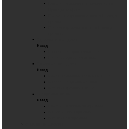
Комбинированные трёхэлементные в
Премиум профиле
Маркерные трёхэлементные в Премиум
профиле
Меловые трёхэлементные в Премиум
профиле
Одноэлементная доска
Назад
Маркерные одноэлементные
Меловые одноэлементные
Трехэлементная доска
Назад
Комбинированные трехэлементные
Маркерные трехэлементные
Меловые трёхэлементные
Поворотные доски
Назад
Комбинированные поворотные
Маркерные поворотные
Меловые поворотные
СТЕКЛЯННЫЕ ДОСКИ