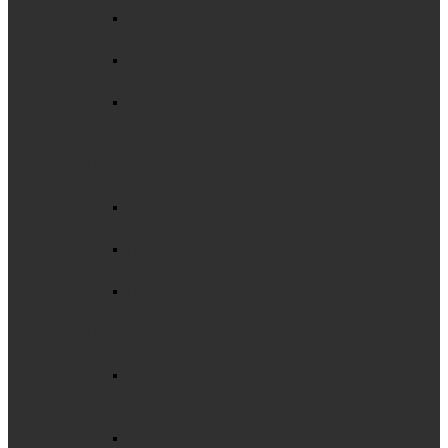
Трехэлементные
комбинированные
Трехэлементные
маркерные
Трехэлементные
школьные
для мела
ПЯТИЭЛЕМЕНТНЫЕ
ДОСКИ
Пятиэлементные
комбинированные
Пятиэлементные
маркерные
Пятиэлементные
меловые
ПОВОРОТНЫЕ
ДОСКИ
Горизонтальная
мобильная
поворотная
Горизонтальные