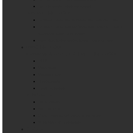
Пятиэлементные меловые
ПОВОРОТНЫЕ ДОСКИ
Горизонтальная мобильная поворотная
Горизонтальные мобильные поворотные с
выдвижными планками
Вертикальная мобильная поворотная
ОФИСНЫЕ ДОСКИ
Коллекция Wood
ОДНОЭЛЕМЕНТНЫЕ ДОСКИ
ЛОФТ
Меловые
Маркерные
Пробковые
Текстильные
ФЛИПЧАРТЫ
На роликах
На треноге
С вертикальной осью вращения
Флипчарт с планками
СТЕНДЫ