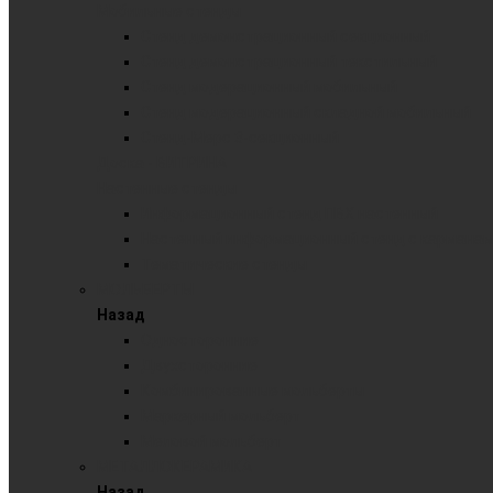
Мобильные стенды
Стенд демонстрационный секционный
Стенд демонстрационный текстильный
Стенд модерационный мобильный
Стенд модерационный складной мобильный
Стенд-Мерс 3-секционный
Доска - ВИТРИНА
Настенные стенды
Информационный стенд ПВХ настенный
Настенный информационный стенд с карманам
Тематические стенды
МОЛЬБЕРТЫ
Назад
Односторонние
Двухсторонние
Комбинированные мольберты
Маркерный мольберт
Меловой мольберт
МЕТАЛЛОКЕРАМИКА
Назад