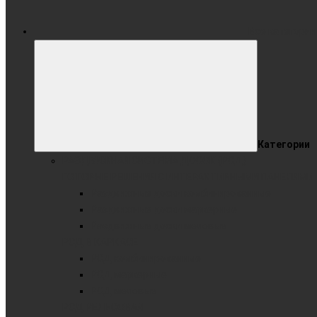
Все категории
Категории
РАЗДВИЖНАЯ СИСТЕМА ДОСОК (РСД)
ГОТОВЫЕ РЕШЕНИЯ С ИНТЕРАКТИВНЫМИ ПАНЕЛЯМИ
Раздвижные доски комбинированные
Раздвижные доски маркерные
Раздвижные доски меловые
РСД В КАРКАСЕ
РСД комбинированные
РСД маркерные
РСД меловые
РСД РЕЛЬСОВАЯ